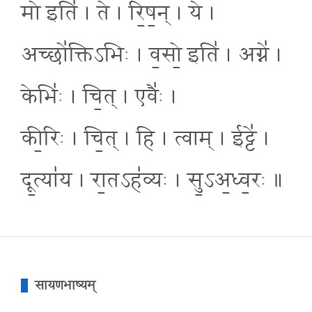
मो इति॑ । ते । रि॒ष॒न् । ये ।
अच्छो॑क्तिऽभिः । व॒सो॒ इति॑ । अग्ने॑ ।
केभिः॑ । चि॒त् । एवैः॑ ।
की॒रिः । चि॒त् । हि । त्वाम् । ईट्टे॑ ।
दू॒त्या॑य । रा॒तऽह॑व्यः । सु॒ऽअ॒ध्व॒रः ॥
सायणभाष्यम्