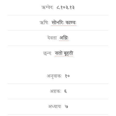
ऋग्वेदः
८.१०३.१३
ऋषिः
सोभरिः काण्वः
देवता
अग्निः
छन्दः
सतो बृहती
अनुवाकः
१०
अष्टकः
६
अध्यायः
७