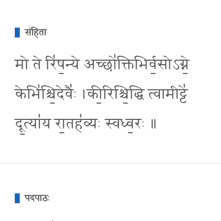
संहिता
मो ते रि॑ष॒न्ये अच्छो॑क्तिभिर्व॒सोऽग्ने॒
केभि॑श्चि॒देवै॑ः ।की॒रिश्चि॒द्धि त्वामीट्टे॑
दू॒त्या॑य रा॒तह॑व्यः स्वध्व॒रः ॥
पदपाठः