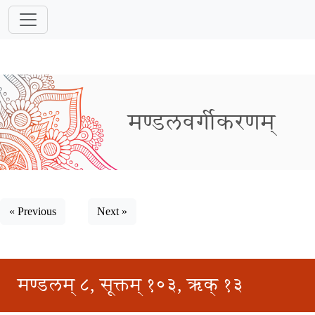
मण्डलवर्गीकरणम्
« Previous
Next »
मण्डलम् ८, सूक्तम् १०३, ऋक् १३