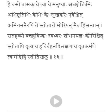
हे वसो वासकाग्ने त्वां ये मनुष्याः अच्छोक्तिभिः
अभिष्टुतिभिः केभिः कैः सुखकरैः एवैश्चित्
अभिगमनैरपि ते स्तोतारो मोरिषन् मैव हिंसन्ताम् ।
रातहव्यो दत्तहविष्कः स्वध्वरः शोभनयज्ञः कीरिश्चित्
स्तोतापि दूत्याय हविर्वहनदिलक्षणाय दूतकर्मणे
त्वामीद्देहि स्तौतिखलु ॥ १३ ॥