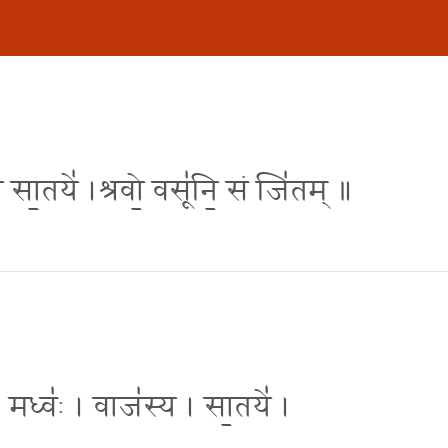
 सा॒तये॑ ।श्रवो॒ वसू॑नि॒ सं जि॑तम् ॥
। मध्वः॑ । वाज॑स्य । सा॒तये॑ ।