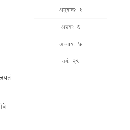
अनुवाकः
१
अष्टकः
६
अध्यायः
७
वर्गः
२९
ंजयतं
्रे