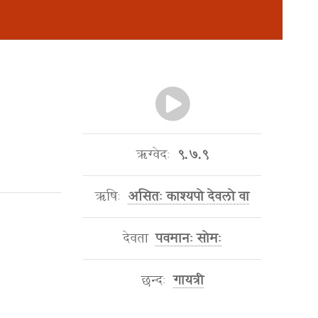
ऋग्वेदः
९.७.९
ऋषिः
असितः काश्यपो देवलो वा
देवता
पवमानः सोमः
छन्दः
गायत्री