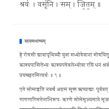
श्रवः॑ । वसू॑नि । सम् । जि॒त॒म् ॥
सायणभाष्यम्
हे रोदसी द्यावापृथिव्यौ युवां मध्वोदेवानां मोदय
काश्यपासितेभ्यः काश्यपदेवलेभ्योवा रयिं धनं श्र
प्रयच्छतमित्यर्थः ॥ ९ ॥
एते सोमाइति नवर्चं अष्टमं सूक्तं ऋष्याद्याः पूर्ववत
गाणगारिमतेनाभिरूप- करणे सोमेमृज्यमाने मृजन्ति