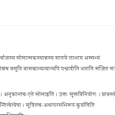
ितुर्वाजस्य सोमात्मकस्यान्नस्य सातये लाभाय अस्मभ्यं
वोन्नंच वसूनि वासकान्यन्यान्यपि पश्वादीनि धनानि संजितं स
् । अनुक्रान्तंच-एते सोमाइति । उक्तः सूक्तविनियोगः । ग्रावस्तोत
त्वेत्येषा । सूत्रितंच-अथापरमभिरूपं कुर्यादिति