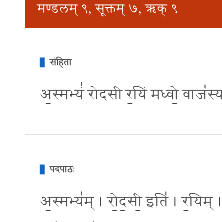
मण्डलम् ९, सूक्तम् ७, ऋक् ९
संहिता
अ॒स्मभ्यं॑ रोदसी र॒यिं मध्वो॒ वाज॑स्य
पदपाठः
अ॒स्मभ्य॑म् । रो॒द॒सी॒ इति॑ । र॒यिम् 