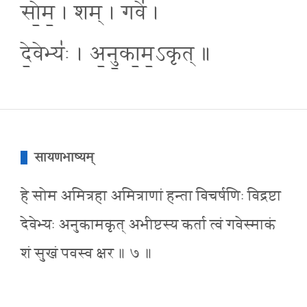
सो॒म॒ । शम् । गवे॑ ।
दे॒वेभ्यः॑ । अ॒नु॒का॒म॒ऽकृत् ॥
सायणभाष्यम्
हे सोम अमित्रहा अमित्राणां हन्ता विचर्षणिः विद्रष्टा
देवेभ्यः अनुकामकृत् अभीष्टस्य कर्ता त्वं गवेस्माकं
शं सुखं पवस्व क्षर ॥ ७ ॥