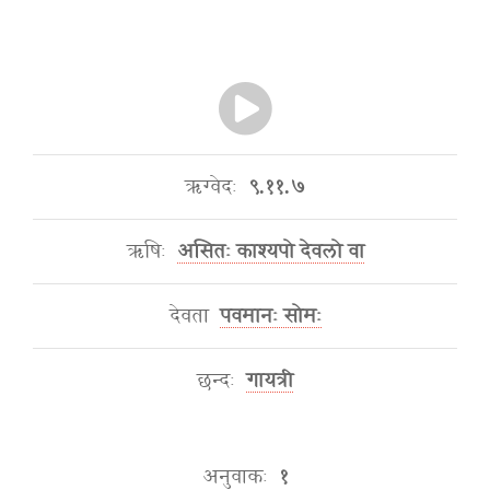
ऋग्वेदः
९.११.७
ऋषिः
असितः काश्यपो देवलो वा
देवता
पवमानः सोमः
छन्दः
गायत्री
अनुवाकः
१