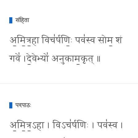
संहिता
अ॒मि॒त्र॒हा विच॑र्षणि॒ः पव॑स्व सोम॒ शं
गवे॑ ।दे॒वेभ्यो॑ अनुकाम॒कृत् ॥
पदपाठः
अ॒मि॒त्र॒ऽहा । विऽच॑र्षणिः । पव॑स्व ।