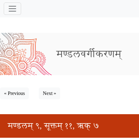
मण्डलवर्गीकरणम्
« Previous
Next »
मण्डलम् ९, सूक्तम् ११, ऋक् ७