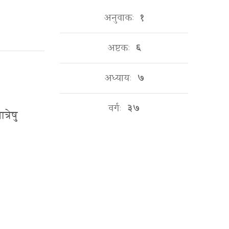
अनुवाकः
१
अष्टकः
६
अध्यायः
७
वर्गः
३७
्रेषु