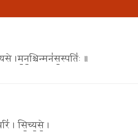
्यसे ।म॒न॒श्चिन्मन॑स॒स्पति॑ः ॥
रि॑ । सि॒च्य॒से॒ ।