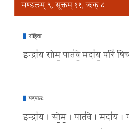
मण्डलम् ९, सूक्तम् ११, ऋक् ८
संहिता
इन्द्रा॑य सोम॒ पात॑वे॒ मदा॑य॒ परि॑ षिच
पदपाठः
इन्द्रा॑य । सो॒म॒ । पात॑वे । मदा॑य । प