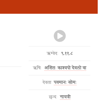
ऋग्वेदः
९.११.८
ऋषिः
असितः काश्यपो देवलो वा
देवता
पवमानः सोमः
छन्दः
गायत्री