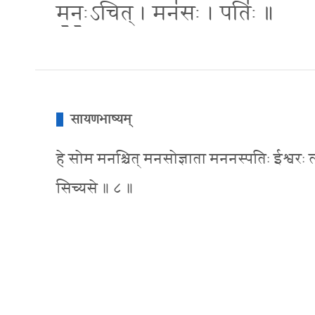
म॒नः॒ऽचित् । मन॑सः । पतिः॑ ॥
सायणभाष्यम्
हे सोम मनश्चित् मनसोज्ञाता मननस्पतिः ईश्वरः त्व
सिच्यसे ॥ ८ ॥