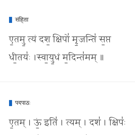
संहिता
ए॒तमु॒ त्यं दश॒ क्षिपो॑ मृ॒जन्ति॑ स॒प्त
धी॒तयः॑ ।स्वा॒यु॒धं म॒दिन्त॑मम् ॥
पदपाठः
ए॒तम् । ऊं॒ इति॑ । त्यम् । दश॑ । क्षिपः॑