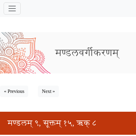
मण्डलवर्गीकरणम्
« Previous
Next »
मण्डलम् ९, सूक्तम् १५, ऋक् ८