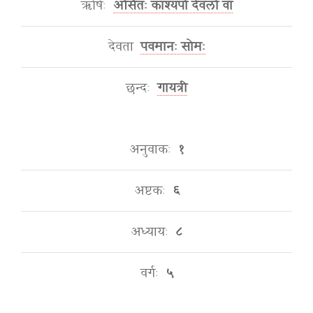
ऋषिः
असितः काश्यपो देवलो वा
देवता
पवमानः सोमः
छन्दः
गायत्री
अनुवाकः
१
अष्टकः
६
अध्यायः
८
वर्गः
५