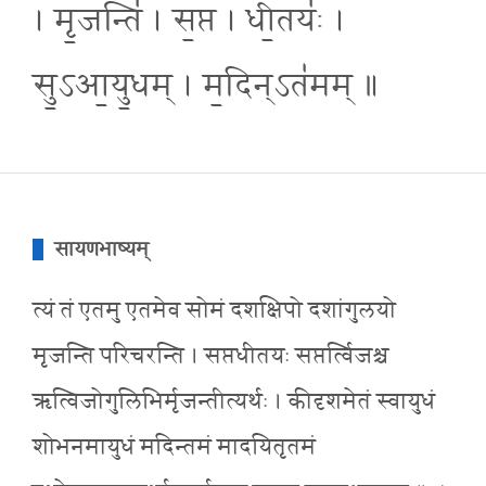
। मृ॒जन्ति॑ । स॒प्त । धी॒तयः॑ ।
सु॒ऽआ॒यु॒धम् । म॒दिन्ऽत॑मम् ॥
सायणभाष्यम्
त्यं तं एतमु एतमेव सोमं दशक्षिपो दशांगुलयो
मृजन्ति परिचरन्ति । सप्तधीतयः सप्तर्त्विजश्च
ऋत्विजोगुलिभिर्मृजन्तीत्यर्थः । कीदृशमेतं स्वायुधं
शोभनमायुधं मदिन्तमं मादयितृतमं