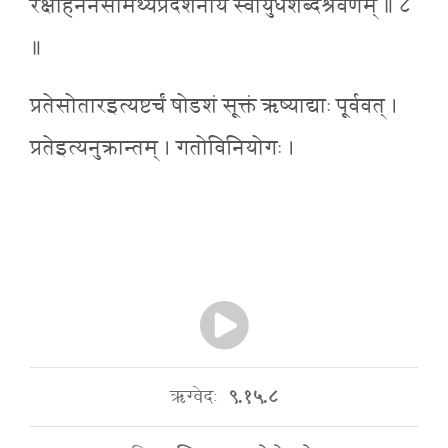
रक्षोहननसामर्थ्यप्रदर्शनाय स्वायुधशब्दश्रवणम् ॥ ८
॥
प्रतेसोतारइत्यष्टर्चं षोडशं सूक्तं ऋष्याद्याः पूर्ववत् ।
प्रतेइत्यनुक्रान्तम् । गतोविनियोगः ।
ऋग्वेदः
९.१५.८