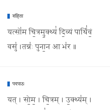
संहिता
यत्सो॑म चि॒त्रमु॒क्थ्यं॑ दि॒व्यं पार्थि॑वं॒
वसु॑ ।तन्न॑ः पुना॒न आ भ॑र ॥
पदपाठः
यत् । सो॒म॒ । चि॒त्रम् । उ॒क्थ्य॑म् ।