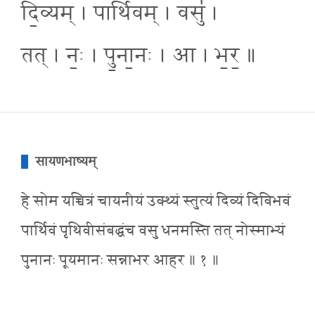
दि॒व्यम् । पार्थि॑वम् । वसु॑ ।
तत् । नः॒ । पु॒ना॒नः । आ । भ॒र॒ ॥
सायणभाष्यम्
हे सोम यच्चित्रं चायनीयं उक्थ्यं स्तुत्यं दिव्यं दिविभवं
पार्थिवं पृथिवीसंबद्धंच वसु धनमस्ति तत् नोस्माभ्यं
पुनानः पूयमानः सन्नाभर आहर ॥ १ ॥