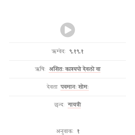
ऋग्वेदः
९.१९.१
ऋषिः
असितः काश्यपो देवलो वा
देवता
पवमानः सोमः
छन्दः
गायत्री
अनुवाकः
१