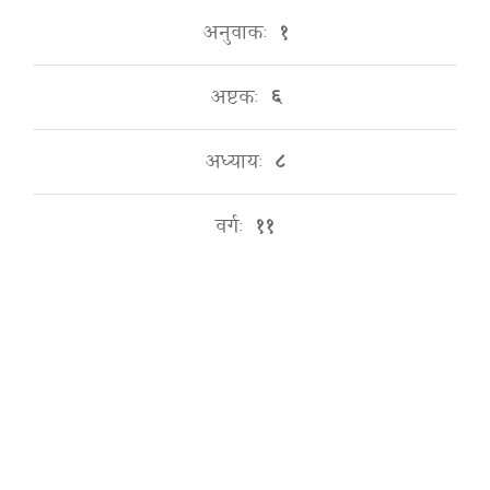
अनुवाकः
१
अष्टकः
६
अध्यायः
८
वर्गः
११