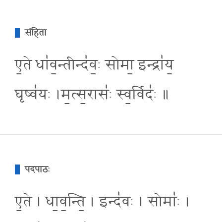
संहिता
ए॒ते धा॑व॒न्तीन्द॑व॒ः सोमा॒ इन्द्रा॑य॒
घृष्व॑यः ।म॒त्स॒रासः॑ स्व॒र्विदः॑ ॥
पदपाठः
ए॒ते । धा॒व॒न्ति॒ । इन्द॑वः । सोमाः॑ ।