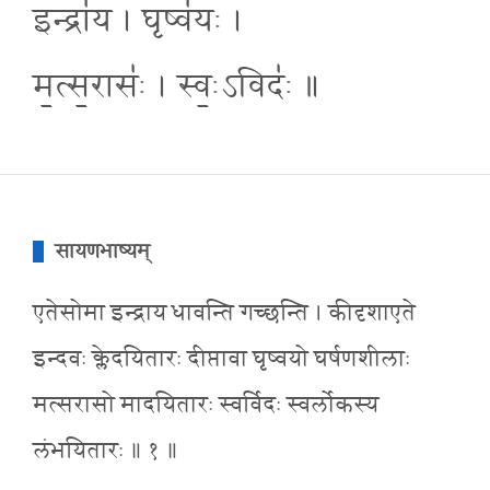
इन्द्रा॑य । घृष्व॑यः ।
म॒त्स॒रासः॑ । स्वः॒ऽविदः॑ ॥
सायणभाष्यम्
एतेसोमा इन्द्राय धावन्ति गच्छन्ति । कीदृशाएते
इन्दवः क्लेदयितारः दीप्तावा घृष्वयो घर्षणशीलाः
मत्सरासो मादयितारः स्वर्विदः स्वर्लोकस्य
लंभयितारः ॥ १ ॥