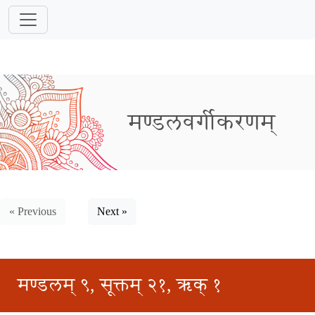
मण्डलवर्गीकरणम्
« Previous
Next »
मण्डलम् ९, सूक्तम् २१, ऋक् १