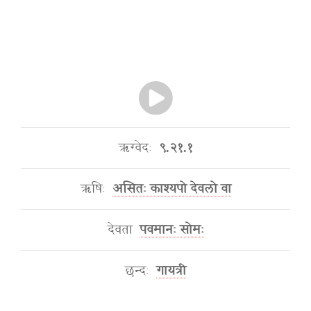
ऋग्वेदः
९.२१.१
ऋषिः
असितः काश्यपो देवलो वा
देवता
पवमानः सोमः
छन्दः
गायत्री