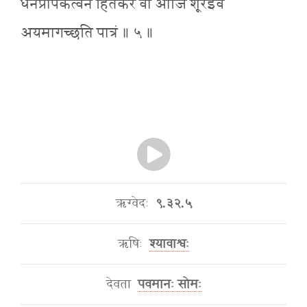
धनप्रापकत्वेन हितकरं वा आजिं शूरइव
अयमागच्छति पात्रं ॥ ५ ॥
ऋग्वेदः
९.३२.५
ऋषिः
श्यावाश्वः
देवता
पवमानः सोमः