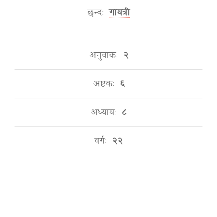
छन्दः
गायत्री
अनुवाकः
२
अष्टकः
६
अध्यायः
८
वर्गः
२२