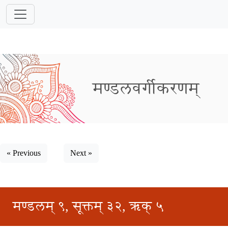
मण्डलवर्गीकरणम्
« Previous
Next »
मण्डलम् ९, सूक्तम् ३२, ऋक् ५