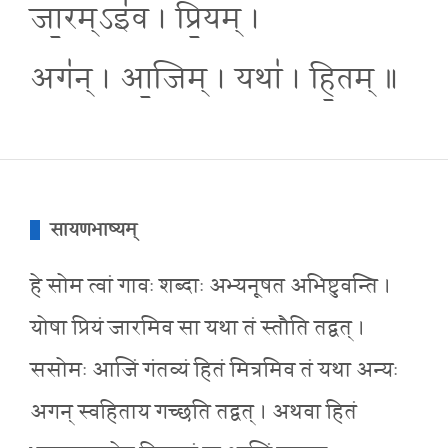
जा॒रम्ऽइ॑व । प्रि॒यम् ।
अग॑न् । आ॒जिम् । यथा॑ । हि॒तम् ॥
सायणभाष्यम्
हे सोम त्वां गावः शब्दाः अभ्यनूषत अभिष्टुवन्ति ।
योषा प्रियं जारमिव सा यथा तं स्तौति तद्वत् ।
ससोमः आजिं गंतव्यं हितं मित्रमिव तं यथा अन्यः
अगन् स्वहिताय गच्छति तद्वत् । अथवा हितं