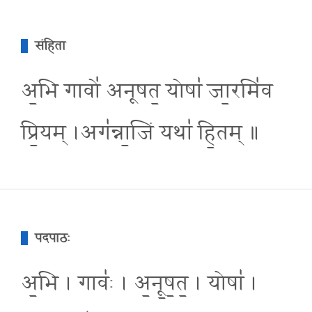
संहिता
अ॒भि गावो॑ अनूषत॒ योषा॑ जा॒रमि॑व
प्रि॒यम् ।अग॑न्ना॒जिं यथा॑ हि॒तम् ॥
पदपाठः
अ॒भि । गावः॑ । अ॒नू॒ष॒त॒ । योषा॑ ।