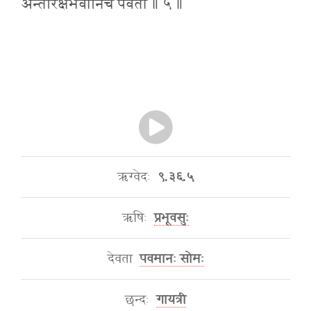
अन्तरिक्षेभवानिच पवतां ॥ ५ ॥
ऋग्वेदः
९.३६.५
ऋषिः
प्रभूवसुः
देवता
पवमानः सोमः
छन्दः
गायत्री