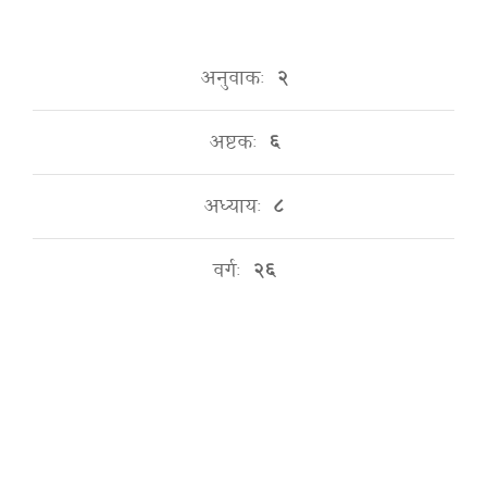
अनुवाकः
२
अष्टकः
६
अध्यायः
८
वर्गः
२६