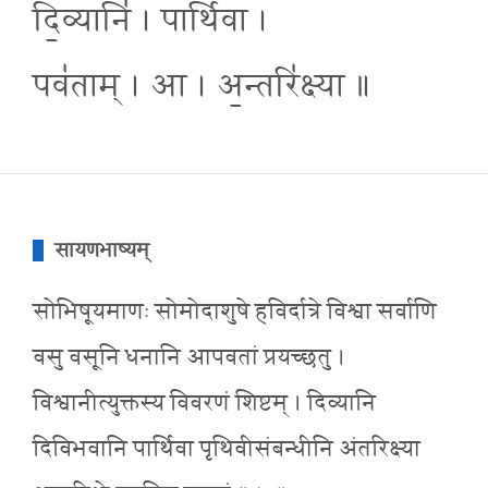
दि॒व्यानि॑ । पार्थि॑वा ।
पव॑ताम् । आ । अ॒न्तरि॑क्ष्या ॥
सायणभाष्यम्
सोभिषूयमाणः सोमोदाशुषे हविर्दात्रे विश्वा सर्वाणि
वसु वसूनि धनानि आपवतां प्रयच्छतु ।
विश्वानीत्युक्तस्य विवरणं शिष्टम् । दिव्यानि
दिविभवानि पार्थिवा पृथिवीसंबन्धीनि अंतरिक्ष्या