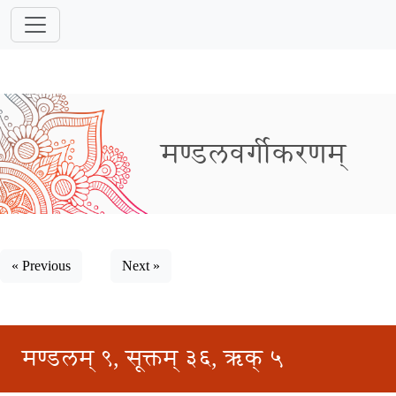
मण्डलवर्गीकरणम्
« Previous
Next »
मण्डलम् ९, सूक्तम् ३६, ऋक् ५