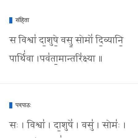
संहिता
स विश्वा॑ दा॒शुषे॒ वसु॒ सोमो॑ दि॒व्यानि॒
पार्थि॑वा ।पव॑ता॒मान्तरि॑क्ष्या ॥
पदपाठः
सः । विश्वा॑ । दा॒शुषे॑ । वसु॑ । सोमः॑ ।