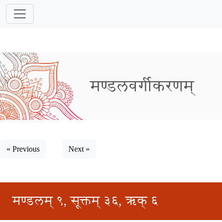
मण्डलवर्गीकरणम्
« Previous
Next »
मण्डलम् ९, सूक्तम् ३६, ऋक् ६