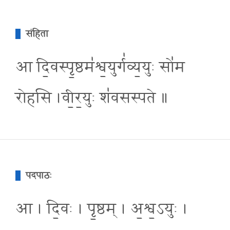
संहिता
आ दि॒वस्पृ॒ष्ठम॑श्व॒युर्ग॑व्य॒युः सो॑म
रोहसि ।वी॒र॒युः श॑वसस्पते ॥
पदपाठः
आ । दि॒वः । पृ॒ष्ठम् । अ॒श्व॒ऽयुः ।