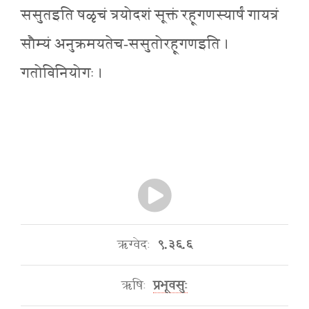
ससुतइति षळृचं त्रयोदशं सूक्तं रहूगणस्यार्षं गायत्रं
सौम्यं अनुक्रमयतेच-ससुतोरहूगणइति ।
गतोविनियोगः ।
ऋग्वेदः
९.३६.६
ऋषिः
प्रभूवसुः