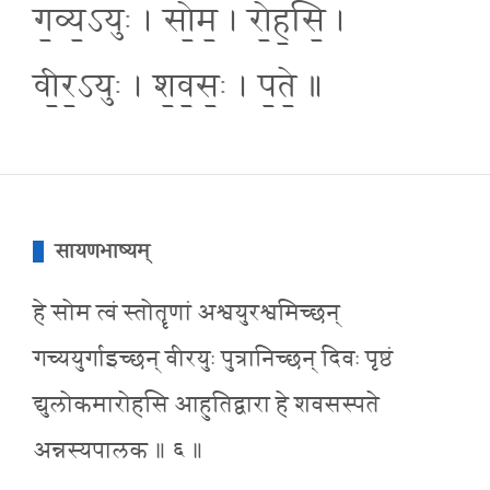
ग॒व्य॒ऽयुः । सो॒म॒ । रो॒ह॒सि॒ ।
वी॒र॒ऽयुः । श॒व॒सः॒ । प॒ते॒ ॥
सायणभाष्यम्
हे सोम त्वं स्तोतॄणां अश्वयुरश्वमिच्छन्
गच्ययुर्गाइच्छन् वीरयुः पुत्रानिच्छन् दिवः पृष्ठं
द्युलोकमारोहसि आहुतिद्वारा हे शवसस्पते
अन्नस्यपालक ॥ ६ ॥