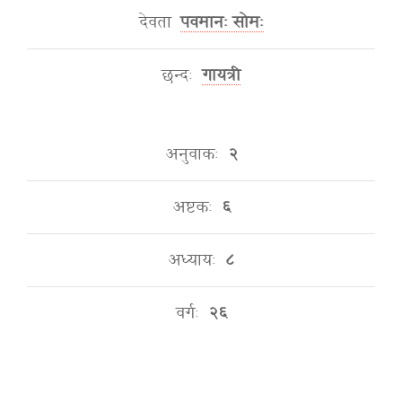
देवता
पवमानः सोमः
छन्दः
गायत्री
अनुवाकः
२
अष्टकः
६
अध्यायः
८
वर्गः
२६