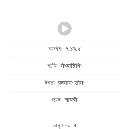
ऋग्वेदः
९.४३.४
ऋषिः
मेध्यातिथिः
देवता
पवमानः सोमः
छन्दः
गायत्री
अनुवाकः
२