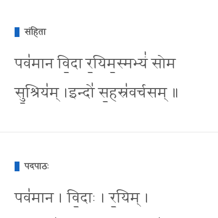
संहिता
पव॑मान वि॒दा र॒यिम॒स्मभ्यं॑ सोम
सु॒श्रिय॑म् ।इन्दो॑ स॒हस्र॑वर्चसम् ॥
पदपाठः
पव॑मान । वि॒दाः । र॒यिम् ।