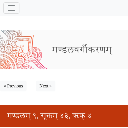
मण्डलवर्गीकरणम्
« Previous
Next »
मण्डलम् ९, सूक्तम् ४३, ऋक् ४