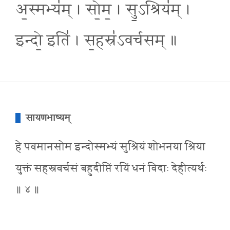
अ॒स्मभ्य॑म् । सो॒म॒ । सु॒ऽश्रिय॑म् ।
इन्दो॒ इति॑ । स॒हस्र॑ऽवर्चसम् ॥
सायणभाष्यम्
हे पवमानसोम इन्दोस्मभ्यं सुश्रियं शोभनया श्रिया
युक्तं सहस्रवर्चसं बहुदीप्तिं रयिं धनं विदाः देहीत्यर्थः
॥ ४ ॥