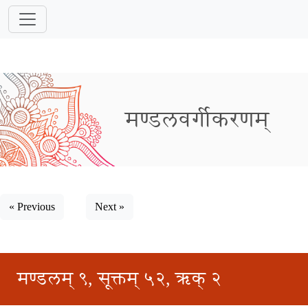
मण्डलवर्गीकरणम्
« Previous
Next »
मण्डलम् ९, सूक्तम् ५२, ऋक् २