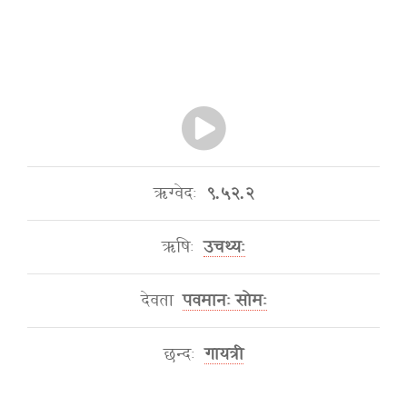
ऋग्वेदः
९.५२.२
ऋषिः
उचथ्यः
देवता
पवमानः सोमः
छन्दः
गायत्री