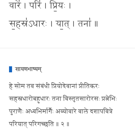
वारे॑ । परि॑ । प्रि॒यः ।
स॒हस्र॑ऽधारः । या॒त् । तना॑ ॥
सायणभाष्यम्
हे सोम तव संबंधी प्रियोदेवानां प्रीतिकरः
सहस्रधारोबहुधारः तना विस्तृतसारोरसः प्रत्नेभिः
पुराणैः अध्वभिर्मार्गैः अव्योवारे वाले दशापवित्रे
परियात् परिगच्छति ॥ २ ॥