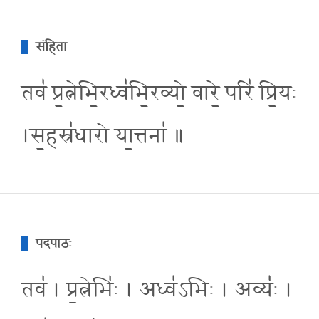
संहिता
तव॑ प्र॒त्नेभि॒रध्व॑भि॒रव्यो॒ वारे॒ परि॑ प्रि॒यः
।स॒हस्र॑धारो या॒त्तना॑ ॥
पदपाठः
तव॑ । प्र॒त्नेभिः॑ । अध्व॑ऽभिः । अव्यः॑ ।