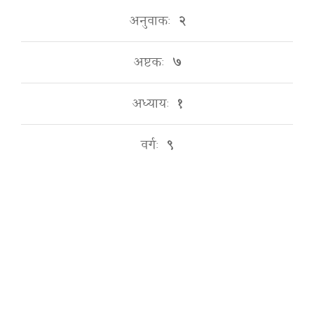
अनुवाकः
२
अष्टकः
७
अध्यायः
१
वर्गः
९