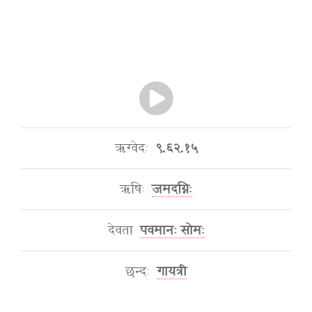
ऋग्वेदः
९.६२.१५
ऋषिः
जमदग्निः
देवता
पवमानः सोमः
छन्दः
गायत्री