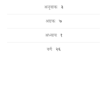
अनुवाकः
३
अष्टकः
७
अध्यायः
१
वर्गः
२६