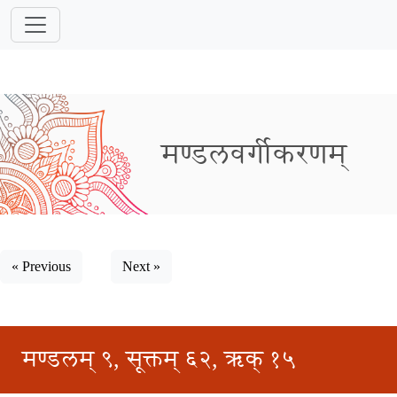
मण्डलवर्गीकरणम्
« Previous
Next »
मण्डलम् ९, सूक्तम् ६२, ऋक् १५