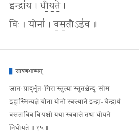
इन्द्रा॑य । धी॒य॒ते॒ ।
विः । योना॑ । व॒स॒तौऽइ॑व ॥
सायणभाष्यम्
जातः प्रादुर्भूतः गिरा स्तुत्या स्तुतश्चेन्दुः सोम
इहास्मिन्यज्ञे योना योनौ स्वस्थाने इन्द्रा- येन्द्रार्थं
वसताविव विःपक्षी यथा स्ववासे तथा धीयते
निधीयते ॥ १५ ॥