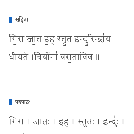
संहिता
गि॒रा जा॒त इ॒ह स्तु॒त इन्दु॒रिन्द्रा॑य
धीयते ।विर्योना॑ वस॒तावि॑व ॥
पदपाठः
गि॒रा । जा॒तः । इ॒ह । स्तु॒तः । इन्दुः॑ ।