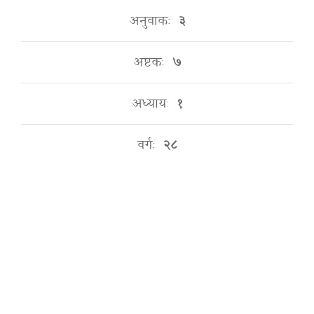
अनुवाकः
३
अष्टकः
७
अध्यायः
१
वर्गः
२८