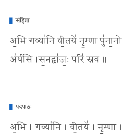
संहिता
अ॒भि गव्या॑नि वी॒तये॑ नृ॒म्णा पु॑ना॒नो
अ॑र्षसि ।स॒नद्वा॑ज॒ः परि॑ स्रव ॥
पदपाठः
अ॒भि । गव्या॑नि । वी॒तये॑ । नृ॒म्णा ।