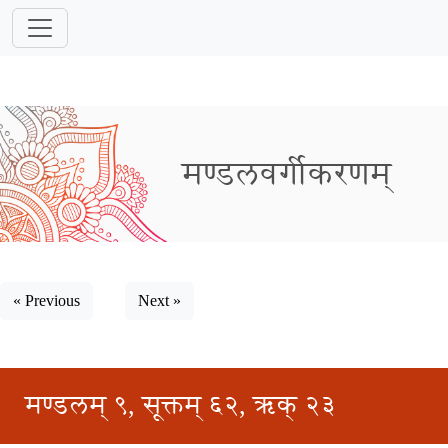
मण्डलवर्गीकरणम्
« Previous
Next »
मण्डलम् ९, सूक्तम् ६२, ऋक् २३