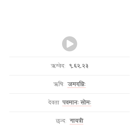
ऋग्वेदः
९.६२.२३
ऋषिः
जमदग्निः
देवता
पवमानः सोमः
छन्दः
गायत्री