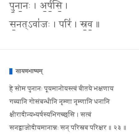
पु॒ना॒नः । अ॒र्ष॒सि॒ ।
स॒नत्ऽवा॑जः । परि॑ । स्र॒व॒ ॥
सायणभाष्यम्
हे सोम पुनानः पूयमानोयस्त्वं वीतये भक्षणाय
गव्यानि गोसंबन्धीनि नृम्णा नृम्णानि धनानि
क्षीरादीन्यभ्यर्षस्यभिगच्छसि । सत्वं
सनद्वाजोदीयमानान्नः सन् परिस्रव परिक्षर ॥ २३ ॥