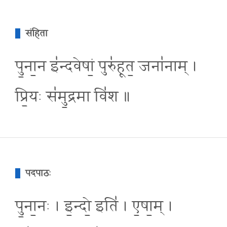
संहिता
पु॒ना॒न इ॑न्दवेषां॒ पुरु॑हूत॒ जना॑नाम् ।
प्रि॒यः स॑मु॒द्रमा वि॑श ॥
पदपाठः
पु॒ना॒नः । इ॒न्दो॒ इति॑ । ए॒षा॒म् ।