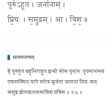
पुरु॑ऽहूत । जना॑नाम् ।
प्रि॒यः । स॒मु॒द्रम् । आ । वि॒श॒ ॥
सायणभाष्यम्
हे पुरुहूत बहुभिराहूत इन्दो सोम पुनानः पूयमानस्त्वं
एषामस्मिन् यागे स्तोत्रं कुर्वतां जनानां प्रियः सन्
समुद्रं द्रोणकलशमाविश प्रविश ॥ २७ ॥