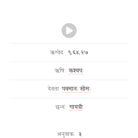
ऋग्वेदः
९.६४.२७
ऋषिः
कश्यपः
देवता
पवमानः सोमः
छन्दः
गायत्री
अनुवाकः
३