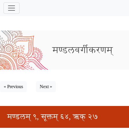
मण्डलवर्गीकरणम्
« Previous
Next »
मण्डलम् ९, सूक्तम् ६४, ऋक् २७