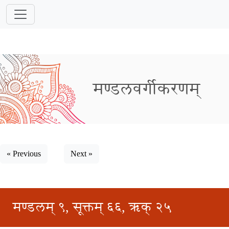
मण्डलवर्गीकरणम्
« Previous
Next »
मण्डलम् ९, सूक्तम् ६६, ऋक् २५