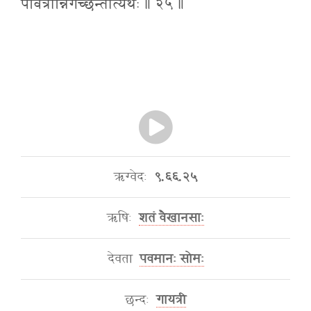
पवित्रान्निर्गच्छन्तीत्यर्थः ॥ २५ ॥
ऋग्वेदः
९.६६.२५
ऋषिः
शतं वैखानसाः
देवता
पवमानः सोमः
छन्दः
गायत्री