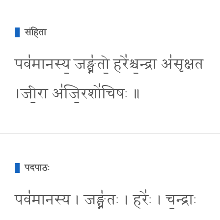
संहिता
पव॑मानस्य॒ जङ्घ्न॑तो॒ हरे॑श्च॒न्द्रा अ॑सृक्षत
।जी॒रा अ॑जि॒रशो॑चिषः ॥
पदपाठः
पव॑मानस्य । जङ्घ्न॑तः । हरेः॑ । च॒न्द्राः