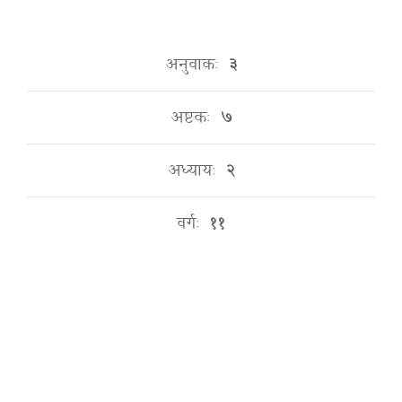
अनुवाकः
३
अष्टकः
७
अध्यायः
२
वर्गः
११