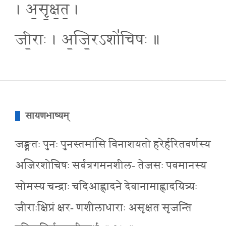
। अ॒सृ॒क्ष॒त॒ ।
जी॒राः । अ॒जि॒रऽशो॑चिषः ॥
सायणभाष्यम्
जङ्घ्नतः पुनः पुनस्तमांसि विनाशयतो हरेर्हरितवर्णस्य
अजिरशोचिषः सर्वत्रगमनशील- तेजसः पवमानस्य
सोमस्य चन्द्राः चदिआह्लादने देवानामाह्लादयित्र्यः
जीराःक्षिप्रं क्षर- णशीलाधाराः असृक्षत सृजन्ति