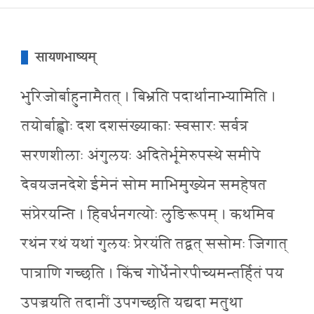
सायणभाष्यम्
भुरिजोर्बाहुनामैतत् । बिभ्रति पदार्थानाभ्यामिति ।
तयोर्बाह्वोः दश दशसंख्याकाः स्वसारः सर्वत्र
सरणशीलाः अंगुलयः अदितेर्भूमेरुपस्थे समीपे
देवयजनदेशे ईमेनं सोम माभिमुख्येन समहेषत
संप्रेरयन्ति । हिवर्धनगत्योः लुङिरूपम् । कथमिव
रथंन रथं यथां गुलयः प्रेरयंति तद्वत् ससोमः जिगात्
पात्राणि गच्छति । किंच गोर्धेनोरपीच्यमन्तर्हितं पय
उपज्रयति तदानीं उपगच्छति यद्यदा मतुथा