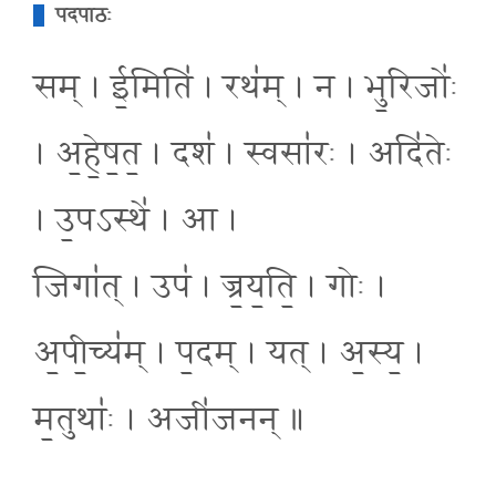
पदपाठः
सम् । ई॒मिति॑ । रथ॑म् । न । भु॒रिजोः॑
। अ॒हे॒ष॒त॒ । दश॑ । स्वसा॑रः । अदि॑तेः
। उ॒पऽस्थे॑ । आ ।
जिगा॑त् । उप॑ । ज्र॒य॒ति॒ । गोः ।
अ॒पी॒च्य॑म् । प॒दम् । यत् । अ॒स्य॒ ।
म॒तुथाः॑ । अजी॑जनन् ॥