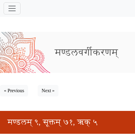
मण्डलवर्गीकरणम्
« Previous
Next »
मण्डलम् ९, सूक्तम् ७१, ऋक् ५