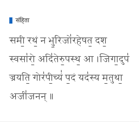
संहिता
समी॒ रथं॒ न भु॒रिजो॑रहेषत॒ दश॒
स्वसा॑रो॒ अदि॑तेरु॒पस्थ॒ आ ।जिगा॒दुप॑
ज्रयति॒ गोर॑पी॒च्यं॑ प॒दं यद॑स्य म॒तुथा॒
अजी॑जनन् ॥