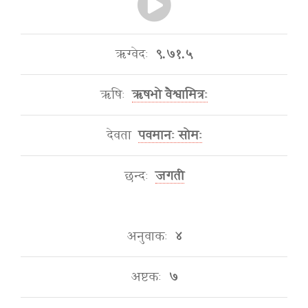
ऋग्वेदः
९.७१.५
ऋषिः
ऋषभो वैश्वामित्रः
देवता
पवमानः सोमः
छन्दः
जगती
अनुवाकः
४
अष्टकः
७