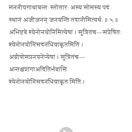
मननीयगाथावन्तः स्तोतारः अस्य सोमस्य पदं
स्थानं अजीजनन् जनयन्ति तदानीमित्यर्थः ॥ ५ ॥
अभिष्टवे श्येनोनयोनिमित्येषा । सूत्रितंच—संप्रेषितः
श्येनोनयोनिंसदनंधियाकृतमिति ।
अग्नीषोमप्रनयनेप्येषा । सूत्रितंच—
अन्तश्चप्रागाअदितिर्भवासि
श्येनोनयोनिंसदनंधियाकृत मिति ।