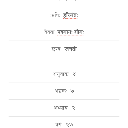
ऋषिः
हरिमंतः
देवता
पवमानः सोमः
छन्दः
जगती
अनुवाकः
४
अष्टकः
७
अध्यायः
२
वर्गः
२७