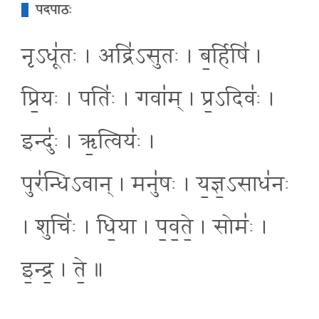
पदपाठः
नृऽधू॑तः । अद्रि॑ऽसुतः । ब॒र्हिषि॑ ।
प्रि॒यः । पतिः॑ । गवा॑म् । प्र॒ऽदिवः॑ ।
इन्दुः॑ । ऋ॒त्वियः॑ ।
पुर॑न्धिऽवान् । मनु॑षः । य॒ज्ञ॒ऽसाध॑नः
। शुचिः॑ । धि॒या । प॒व॒ते॒ । सोमः॑ ।
इ॒न्द्र॒ । ते॒ ॥