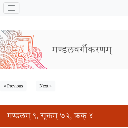
मण्डलवर्गीकरणम्
« Previous
Next »
मण्डलम् ९, सूक्तम् ७२, ऋक् ४