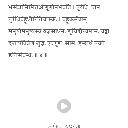
भसंज्ञानिमित्तओर्गुणोनभवति । पुरंधि- वान्
पुरंधिर्बहुधीरितियास्कः । बहुकर्मवान्
मनुषोमनुष्यस्य यज्ञसाधनः शुचिर्दीप्यमानः यद्वा
दशापवित्रेण शुद्धः एवंगुणः सोमः इन्द्रार्थं पवते
इतिसंबन्धः ॥ ४ ॥
ऋग्वेदः
९.७२.४