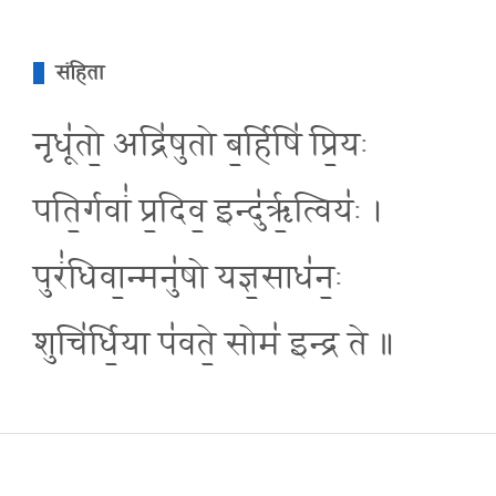
संहिता
नृधू॑तो॒ अद्रि॑षुतो ब॒र्हिषि॑ प्रि॒यः
पति॒र्गवां॑ प्र॒दिव॒ इन्दु॑रृ॒त्वियः॑ ।
पुरं॑धिवा॒न्मनु॑षो यज्ञ॒साध॑न॒ः
शुचि॑र्धि॒या प॑वते॒ सोम॑ इन्द्र ते ॥