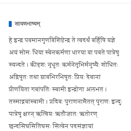
सायणभाष्यम्
हे इन्द्र पवमानगुणविशिष्टेन्द्र ते त्वदर्थं बर्हिषि यज्ञे
अयं सोमः धिया स्वेनकर्मणा धारया वा पवते पात्रेषु
स्यन्दते । कीदृशः नृधूतः कर्मनेतृभिर्मनुष्यैः शोधितः
अद्रिषुतः तथा ग्रावभिरभिषुतः प्रियः देवानां
प्रीणयिता गवांपतिः स्वामी इन्द्रोगा अलभत ।
तस्माद्नवांस्वामी । प्रदिवः पुराणनामैतत् पुराणः इन्दुः
पात्रेषु क्षरन् ऋत्वियः ऋतौजातः ऋतोरण्
छन्दसिघसितिघसः सित्वेन पदसंज्ञायां