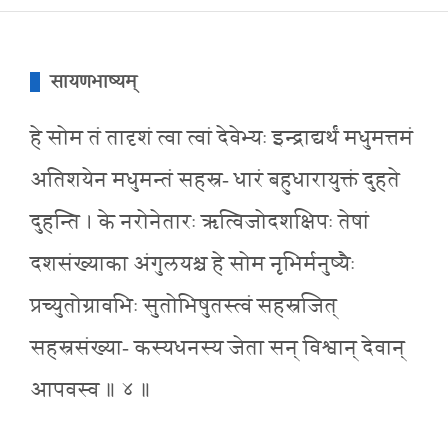
सायणभाष्यम्
हे सोम तं तादृशं त्वा त्वां देवेभ्यः इन्द्राद्यर्थं मधुमत्तमं
अतिशयेन मधुमन्तं सहस्र- धारं बहुधारायुक्तं दुहते
दुहन्ति । के नरोनेतारः ऋत्विजोदशक्षिपः तेषां
दशसंख्याका अंगुलयश्च हे सोम नृभिर्मनुष्यैः
प्रच्युतोग्रावभिः सुतोभिषुतस्त्वं सहस्रजित्
सहस्रसंख्या- कस्यधनस्य जेता सन् विश्वान् देवान्
आपवस्व ॥ ४ ॥