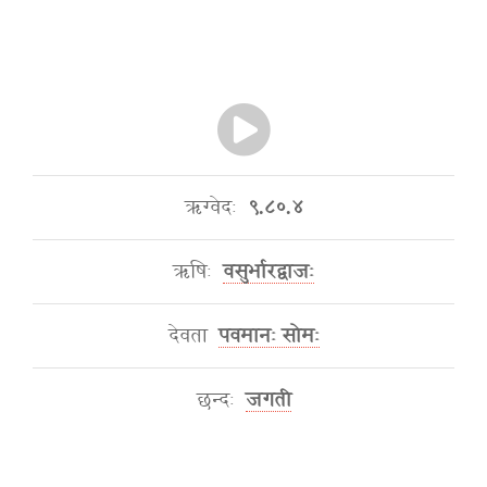
ऋग्वेदः
९.८०.४
ऋषिः
वसुर्भारद्वाजः
देवता
पवमानः सोमः
छन्दः
जगती