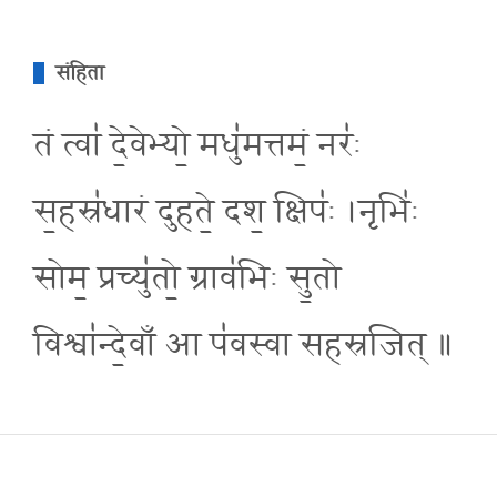
संहिता
तं त्वा॑ दे॒वेभ्यो॒ मधु॑मत्तमं॒ नरः॑
स॒हस्र॑धारं दुहते॒ दश॒ क्षिपः॑ ।नृभि॑ः
सोम॒ प्रच्यु॑तो॒ ग्राव॑भिः सु॒तो
विश्वा॑न्दे॒वाँ आ प॑वस्वा सहस्रजित् ॥