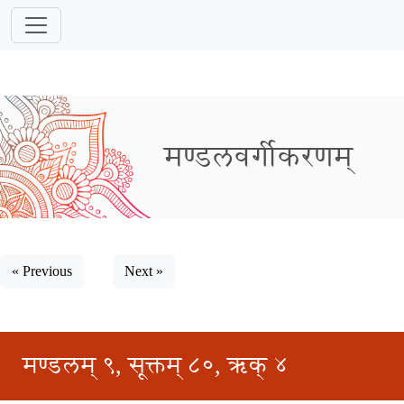
मण्डलवर्गीकरणम्
« Previous
Next »
मण्डलम् ९, सूक्तम् ८०, ऋक् ४