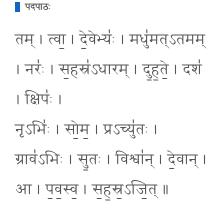
पदपाठः
तम् । त्वा॒ । दे॒वेभ्यः॑ । मधु॑मत्ऽतमम्
। नरः॑ । स॒हस्र॑ऽधारम् । दु॒ह॒ते॒ । दश॑
। क्षिपः॑ ।
नृऽभिः॑ । सो॒म॒ । प्रऽच्यु॑तः ।
ग्राव॑ऽभिः । सु॒तः । विश्वा॑न् । दे॒वान् ।
आ । प॒व॒स्व॒ । स॒ह॒स्र॒ऽजि॒त् ॥