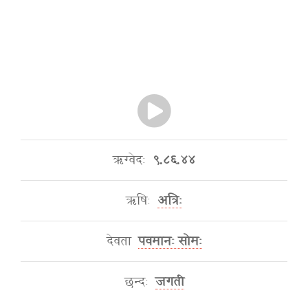
ऋग्वेदः
९.८६.४४
ऋषिः
अत्रिः
देवता
पवमानः सोमः
छन्दः
जगती