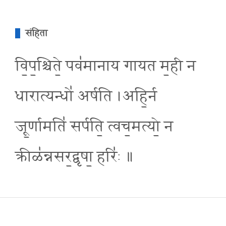
संहिता
वि॒प॒श्चिते॒ पव॑मानाय गायत म॒ही न
धारात्यन्धो॑ अर्षति ।अहि॒र्न
जू॒र्णामति॑ सर्पति॒ त्वच॒मत्यो॒ न
क्रीळ॑न्नसर॒द्वृषा॒ हरि॑ः ॥