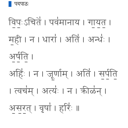
पदपाठः
वि॒पः॒ऽचिते॑ । पव॑मानाय । गा॒य॒त॒ ।
म॒ही । न । धारा॑ । अति॑ । अन्धः॑ ।
अ॒र्ष॒ति॒ ।
अहिः॑ । न । जू॒र्णाम् । अति॑ । स॒र्प॒ति॒
। त्वच॑म् । अत्यः॑ । न । क्रीळ॑न् ।
अ॒स॒र॒त् । वृषा॑ । हरिः॑ ॥