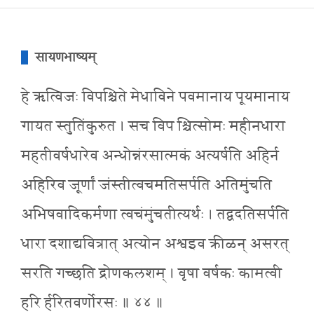
सायणभाष्यम्
हे ऋत्विजः विपश्चिते मेधाविने पवमानाय पूयमानाय
गायत स्तुतिंकुरुत । सच विप श्चित्सोमः महीनधारा
महतीवर्षधारेव अन्धोन्नंरसात्मकं अत्यर्षति अहिर्न
अहिरिव जूर्णां जंस्तीत्वचमतिसर्पति अतिमुंचति
अभिषवादिकर्मणा त्वचंमुंचतीत्यर्थः । तद्वदतिसर्पति
धारा दशाद्यवित्रात् अत्योन अश्वइव क्रीळन् असरत्
सरति गच्छति द्रोणकलशम् । वृषा वर्षकः कामत्वी
हरि र्हरितवर्णोरसः ॥ ४४ ॥