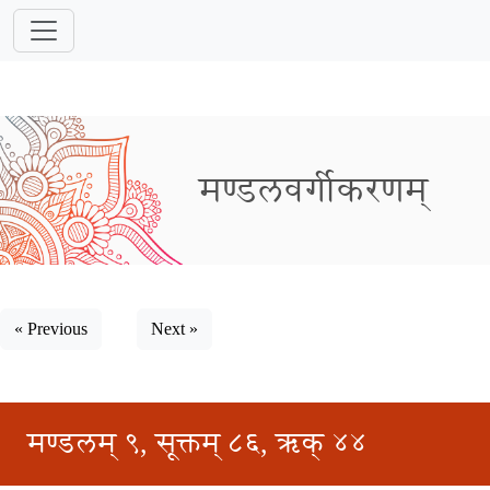
मण्डलवर्गीकरणम्
« Previous
Next »
मण्डलम् ९, सूक्तम् ८६, ऋक् ४४