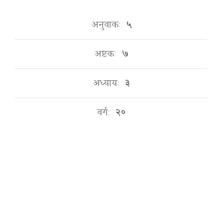
अनुवाकः
५
अष्टकः
७
अध्यायः
३
वर्गः
२०