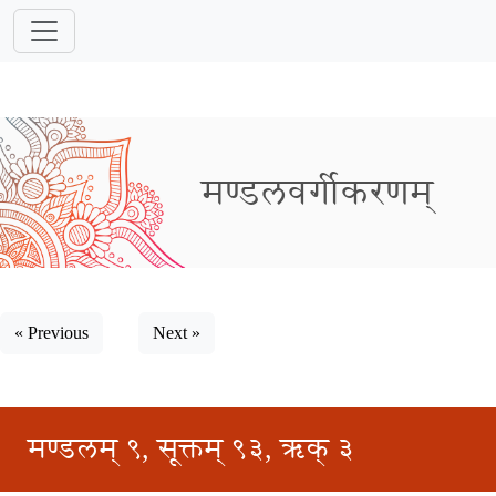
मण्डलवर्गीकरणम्
« Previous
Next »
मण्डलम् ९, सूक्तम् ९३, ऋक् ३