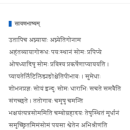
सायणभाष्यम्
उतापिच अघ्न्यायाः अघ्न्येतिगोनाम
अहंतव्यायागोरूधः पयःस्थानं सोमः प्रपिप्ये
ओषध्यादिषु सोमः प्रविश्य प्रकर्षेणाप्याययति ।
प्यायतेर्लिटिलिड्यङोश्चेतिपीभावः । सुमेधाः
शोभनप्रज्ञः सोयं इन्दुः सोमः धाराभिः सचते समवैति
संगच्छते । ततोगावः चमूषु चमन्ति
भक्षयंत्यत्रसोममिति चम्वोग्रहादयः तेषुस्थितं मूर्धानं
समुच्छ्रितमिमंसोमं पयसा श्वेतेन अभिश्रीणंति