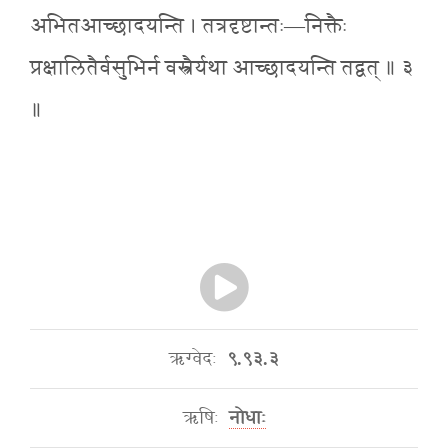
अभितआच्छादयन्ति । तत्रदृष्टान्तः—निक्तैः
प्रक्षालितैर्वसुभिर्न वस्त्रैर्यथा आच्छादयन्ति तद्वत् ॥ ३
॥
ऋग्वेदः
९.९३.३
ऋषिः
नोधाः