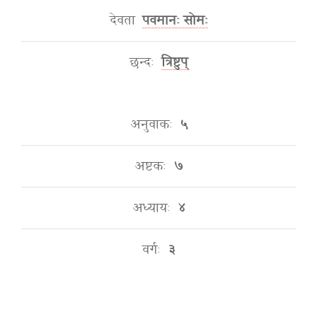
देवता
पवमानः सोमः
छन्दः
त्रिष्टुप्
अनुवाकः
५
अष्टकः
७
अध्यायः
४
वर्गः
३