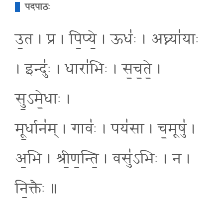
पदपाठः
उ॒त । प्र । पि॒प्ये॒ । ऊधः॑ । अघ्न्या॑याः
। इन्दुः॑ । धारा॑भिः । स॒च॒ते॒ ।
सु॒ऽमे॒धाः ।
मू॒र्धान॑म्् । गावः॑ । पय॑सा । च॒मूषु॑ ।
अ॒भि । श्री॒ण॒न्ति॒ । वसु॑ऽभिः । न ।
नि॒क्तैः ॥