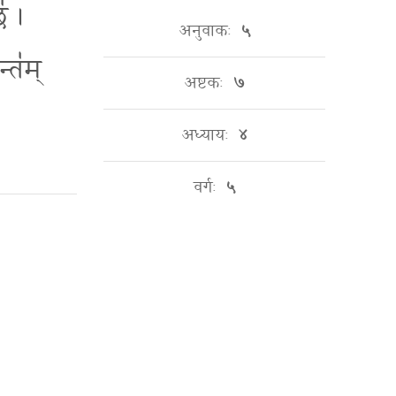
॑ ।
अनुवाकः
५
्त॑म्
अष्टकः
७
अध्यायः
४
वर्गः
५