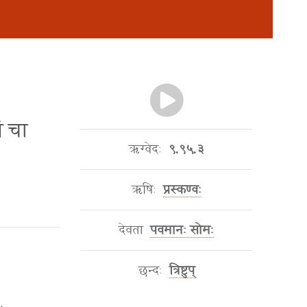
सं चा
ऋग्वेदः
९.९५.३
ऋषिः
प्रस्कण्वः
देवता
पवमानः सोमः
छन्दः
त्रिष्टुप्