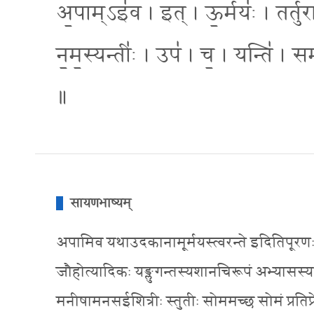
अ॒पाम्ऽइ॑व । इत् । ऊ॒र्मयः॑ । तर्तु॑र
न॒म॒स्यन्तीः॑ । उप॑ । च॒ । यन्ति॑ । स
॥
सायणभाष्यम्
अपामिव यथाउदकानामूर्मयस्त्वरन्ते इदितिपूरणः तद्व
जौहोत्यादिकः यङ्लुगन्तस्यशानचिरूपं अभ्यासस्यअ
मनीषामनसईशित्रीः स्तुतीः सोममच्छ सोमं प्रतिप्रेर