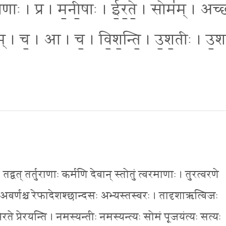
ाणाः । प्र । म॒नी॒षाः । ई॒र॒ते॒ । सोम॑म् । अच्छ
म् । च॒ । आ । च॒ । वि॒श॒न्ति॒ । उ॒श॒तीः । उ॒शन
त् तर्तुराणाः कर्मणि देवान् स्तोतुं त्वरमाणाः । तुरत्वरणे
वर्णश्च रेफादेशश्छान्दसः अभ्यस्तस्वरः । तादृशाऋत्विजः
ते प्रेरयन्ति । नमस्यन्तीः नमस्यन्त्यः सोमं पूजयंत्यः सत्यः