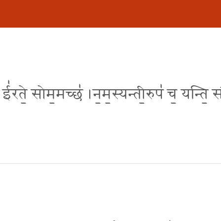
॒षा ई॑रते॒ सोम॒मच्छ॑ ।न॒म॒स्यन्ती॒रुप॑ च॒ यन्ति॒ 