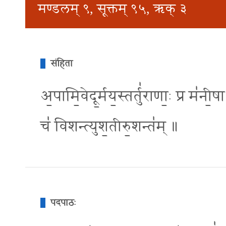
मण्डलम् ९, सूक्तम् ९५, ऋक् ३
संहिता
अ॒पामि॒वेदू॒र्मय॒स्तर्तु॑राणा॒ः प्र म॑नी
च॑ विशन्त्युश॒तीरु॒शन्त॑म् ॥
पदपाठः