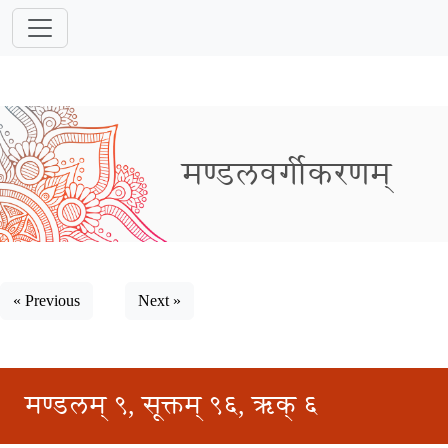
मण्डलवर्गीकरणम्
« Previous
Next »
मण्डलम् ९, सूक्तम् ९६, ऋक् ६