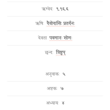
ऋग्वेदः
९.९६.६
ऋषिः
दैवोदासिः प्रतर्दनः
देवता
पवमानः सोमः
छन्दः
त्रिष्टुप्
अनुवाकः
५
अष्टकः
७
अध्यायः
४