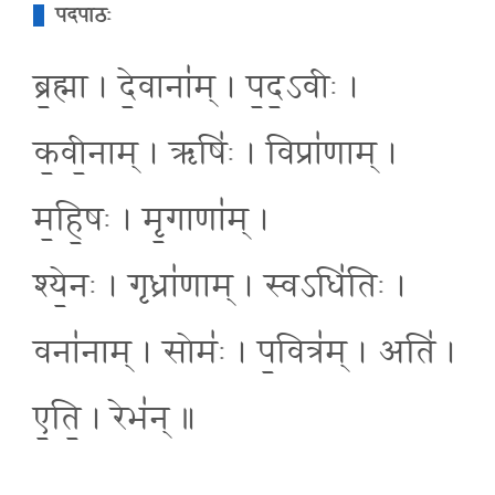
पदपाठः
ब्र॒ह्मा । दे॒वाना॑म् । प॒द॒ऽवीः ।
क॒वी॒नाम् । ऋषिः॑ । विप्रा॑णाम् ।
म॒हि॒षः । मृ॒गाणा॑म् ।
श्ये॒नः । गृध्रा॑णाम् । स्वऽधि॑तिः ।
वना॑नाम् । सोमः॑ । प॒वित्र॑म् । अति॑ ।
ए॒ति॒ । रेभ॑न् ॥