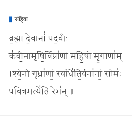
संहिता
ब्र॒ह्मा दे॒वानां॑ पद॒वीः
क॑वी॒नामृषि॒र्विप्रा॑णां महि॒षो मृ॒गाणा॑म्
।श्ये॒नो गृध्रा॑णां॒ स्वधि॑ति॒र्वना॑नां॒ सोमः॑
प॒वित्र॒मत्ये॑ति॒ रेभ॑न् ॥