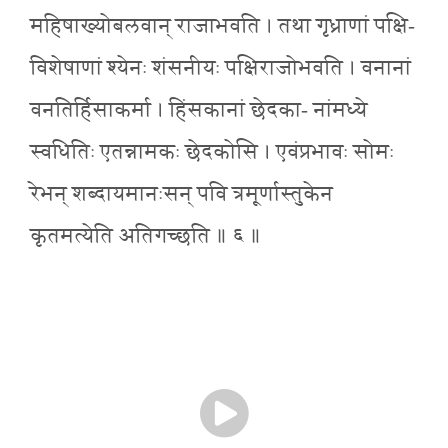
महिषाख्योबलवान् राजाभवति । तथा गृध्राणां पक्षि-
विशेषाणां श्येनः शंसनीयः पक्षिराजोभवति । वनानां
वनतिर्हिसाकर्मा । हिंसकानां छेदका- नांमध्ये
स्वधितिः एतन्नामकः छेदकोसि । एवंप्रभावः सोमः
रेभन् शब्दायमानःसन् पवि त्रमूर्णास्तुकेन
कृतमत्येति अतिगच्छति ॥ ६ ॥