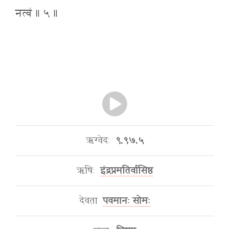
नत्वं ॥ ५ ॥
ऋग्वेदः
९.९७.५
ऋषिः
इंद्रप्रमतिर्वासिष्ठ
देवता
पवमानः सोमः