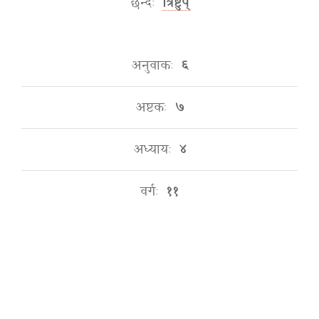
छन्दः
त्रिष्टुप्
अनुवाकः
६
अष्टकः
७
अध्यायः
४
वर्गः
११