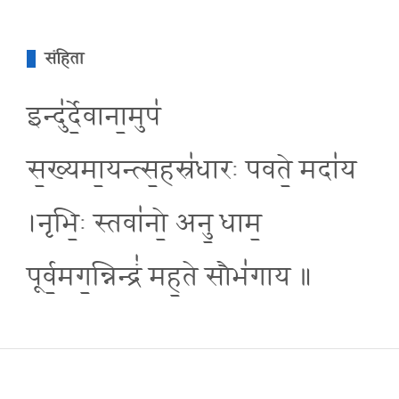
संहिता
इन्दु॑र्दे॒वाना॒मुप॑
स॒ख्यमा॒यन्त्स॒हस्र॑धारः पवते॒ मदा॑य
।नृभि॒ः स्तवा॑नो॒ अनु॒ धाम॒
पूर्व॒मग॒न्निन्द्रं॑ मह॒ते सौभ॑गाय ॥