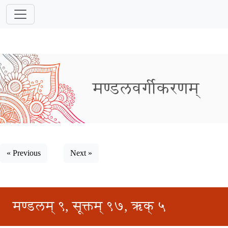
मण्डलवर्गीकरणम्
« Previous
Next »
मण्डलम् ९, सूक्तम् ९७, ऋक् ५