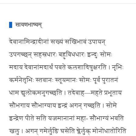
सायणभाष्यम्
देवानामिन्द्रादीनां सख्यं सखिभावं उपायन्
उपगच्छन् सहस्रधारः बहुविधधारः इन्दुः सोमः
मदाय देवानांमदार्थं पवते कलशादिषुक्षरति । नृभिः
कर्मनेतृभिः स्तवानः स्तूयमानः सोमः पूर्वं पुरातनं
धाम द्युलोकमनुगच्छति । तदेवाह—महते प्रभूताय
सौभगाय सौभाग्याय इन्द्रं अगन् गच्छति । सोमे
इन्द्रेण पीते सति यजमानानां महा- सौभाग्यं भवति
खलु । अगन् गमेर्लुङि घसेति च्लेर्लुक् मोनोधातोरिति