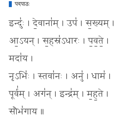
पदपाठः
इन्दुः॑ । दे॒वाना॑म् । उप॑ । स॒ख्यम् ।
आ॒ऽयन् । स॒हस्र॑ऽधारः । प॒व॒ते॒ ।
मदा॑य ।
नृऽभिः॑ । स्तवा॑नः । अनु॑ । धाम॑ ।
पूर्व॑म् । अग॑न् । इन्द्र॑म् । म॒ह॒ते ।
सौभ॑गाय ॥