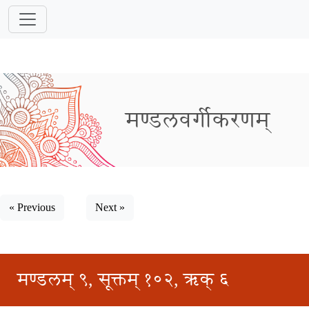
मण्डलवर्गीकरणम्
« Previous
Next »
मण्डलम् ९, सूक्तम् १०२, ऋक् ६