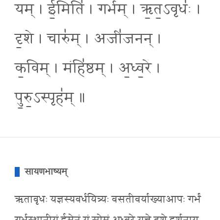
यम् । ई॒मिति॑ । गर्भ॑म् । ऋ॒त॒ऽवृधः॑ ।
दृ॒शे । चारु॑म् । अजी॑जनन् ।
क॒विम् । मंहि॑ष्ठम् । अ॒ध्व॒रे ।
पु॒रु॒ऽस्पृह॑म् ॥
सायणभाष्यम्
ऋतावृधः यज्ञस्यवर्धयित्र्यः वसतीवर्याख्याआपः गर्भं