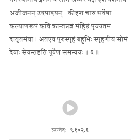
गर्भस्थानीयं ईमेनं यं सोमं अध्वरे यज्ञे दृशे दर्शनाय
अजीजनन् उदपादयन् । कीदृशं चारुं सर्वेषां
कल्याणरूपं कविं क्रान्तप्रज्ञं मंहिष्ठं पूज्यतमं
दातृतमंवा । अतएव पुरुस्पृहं बहुभिः स्पृहणीयं सोमं
देवाः सेवन्तइति पूर्वेण समन्वयः ॥ ६ ॥
ऋग्वेदः
९.१०२.६