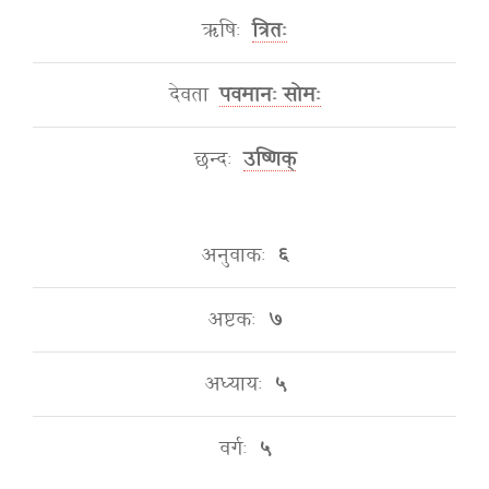
ऋषिः
त्रितः
देवता
पवमानः सोमः
छन्दः
उष्णिक्
अनुवाकः
६
अष्टकः
७
अध्यायः
५
वर्गः
५