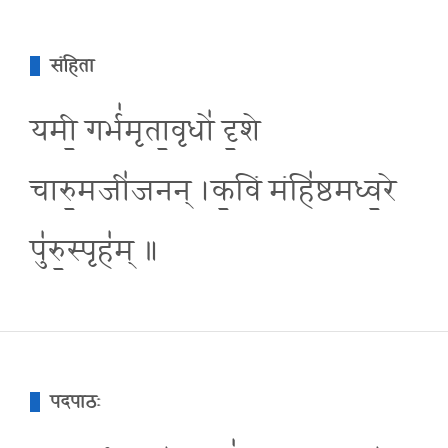
संहिता
यमी॒ गर्भ॑मृता॒वृधो॑ दृ॒शे
चारु॒मजी॑जनन् ।क॒विं मंहि॑ष्ठमध्व॒रे
पु॑रु॒स्पृह॑म् ॥
पदपाठः