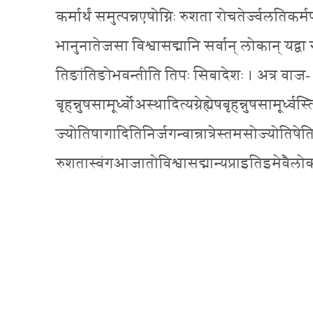
कर्मार्थं समुत्पन्नएषोग्निः रुशता रोचतेर्ज्वलतिकर
भानुनातेजसा विश्वासद्मानि सर्वान् लोकान् यद्वा
तिङांतिङोभवन्तीति तिपः सिबादेशः । अत्र वाज
बृहन्नुषसामूर्ध्वोअस्थादित्यग्रेह्येषबृहन्नुषसामूर्ध्
ज्योतिषागादितिनिर्जगन्वान्रात्रेस्तमसोज्योतिषेति
रुशतास्वंगआजातोविश्वासद्मान्यप्राइतिइमेवैल