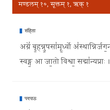
मण्डलम् १०, सूक्तम् १, ऋक् १
संहिता
अग्रे॑ बृ॒हन्नु॒षसा॑मू॒र्ध्वो अ॑स्थान्निर्ज
स्वङ्ग॒ आ जा॒तो विश्वा॒ सद्मा॑न्यप्राः 
पदपाठः