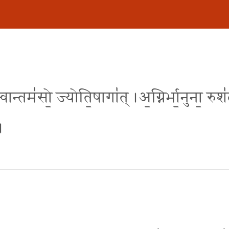
ग॒न्वान्तम॑सो॒ ज्योति॒षागा॑त् ।अ॒ग्निर्भा॒नुना॒ रुश॑
॥