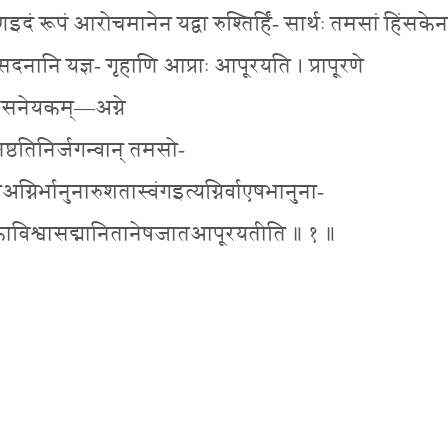
्मणइदं रूपं आरोचमानेन यद्वा रुश्तिर्हिं- सार्थः तमसां हिंसकेन
 सदनानि यज्ञ- गृहाणि आप्राः आपूरयति । प्रापूरणे
- सनेयकम्—अग्ने
वस्तिष्ठतिनिर्जगन्वान् तमसो-
अग्निर्भानुनारुशतास्वंगइत्यग्निर्वाएषभानुना-
ोकाविश्वासद्मानितानेषजातआपूरयतीति ॥ १ ॥