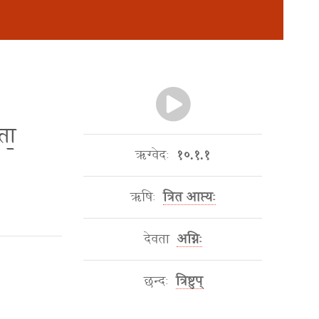
ता॒
ऋग्वेदः
१०.१.१
ऋषिः
त्रित आप्त्यः
देवता
अग्निः
छन्दः
त्रिष्टुप्