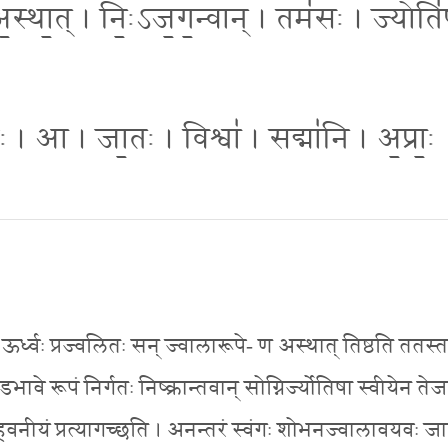
। अ॒स्था॒त् । निः॒ऽज॒ग॒न्वान् । तम॑सः । ज्योति
ः॑ । आ । जा॒तः । विश्वा॑ । सद्मा॑नि । अ॒प्राः॒
ऊर्ध्वः प्रज्वलितः सन् ज्वालारूपे- ण अस्थात् तिष्ठति ततस
विडभावे रूपं निर्गतः निष्क्रान्तवान् सोग्निर्ज्योतिषा स्वीयेन ते
हवनीयं प्रत्यागच्छति । अनन्तरं स्वंगः शोभनज्वालावयवः ज