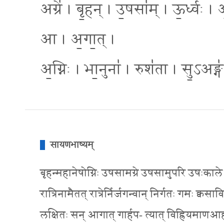
अग्रे॑ । बृ॒हन् । उ॒षसा॑म् । ऊ॒र्ध्वः 
आ । अ॒गा॒त् ।
अ॒ग्निः । भा॒नुना॑ । रुश॑ता । सु॒ऽअङ्ग
सायणभाष्यम्
बृहन्महानेषोग्निः उषसामग्रे उषसामुपरि उषःकाले 
रात्रिनामैतत् रात्रेर्निर्जगन्वान् निर्गतः गमः क्वसा
लक्षितः सन् आगात् गार्हप- त्यात् विह्रियमाणआ