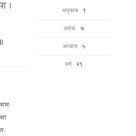
॑षा ।
अनुवाकः
१
अष्टकः
७
 ॥
अध्यायः
५
वर्गः
२९
्तमसः
जसा
ातः