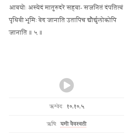
आवयोः अस्येदं मातुरुदरे सहवा- सजनितं दंपतित्वं
पृथिवी भूमिः वेद जानाति उतापिच द्यौर्द्युलोकोपि
जानाति ॥ ५ ॥
ऋग्वेदः
१०.१०.५
ऋषिः
यमी वैवस्वती