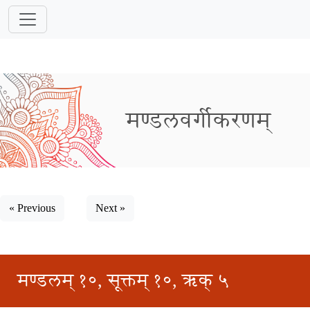
मण्डलवर्गीकरणम्
« Previous
Next »
मण्डलम् १०, सूक्तम् १०, ऋक् ५