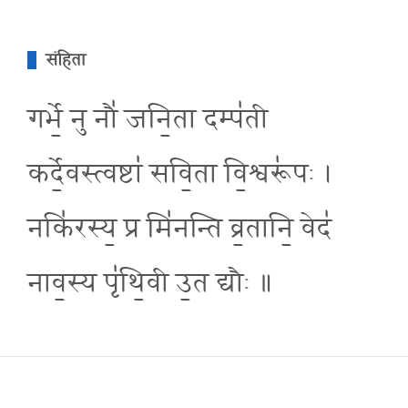
संहिता
गर्भे॒ नु नौ॑ जनि॒ता दम्प॑ती
कर्दे॒वस्त्वष्टा॑ सवि॒ता वि॒श्वरू॑पः ।
नकि॑रस्य॒ प्र मि॑नन्ति व्र॒तानि॒ वेद॑
नाव॒स्य पृ॑थि॒वी उ॒त द्यौः ॥