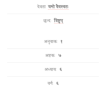
देवता
यमो वैवस्वतः
छन्दः
त्रिष्टुप्
अनुवाकः
१
अष्टकः
७
अध्यायः
६
वर्गः
६