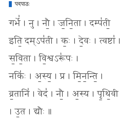
पदपाठः
गर्भे॑ । नु । नौ॒ । ज॒नि॒ता । दम्प॑ती॒
इति॒ दम्ऽप॑ती । कः॒ । दे॒वः । त्वष्टा॑ ।
स॒वि॒ता । वि॒श्वऽरू॑पः ।
नकिः॑ । अ॒स्य॒ । प्र । मि॒न॒न्ति॒ ।
व्र॒तानि॑ । वेद॑ । नौ॒ । अ॒स्य । पृ॒थि॒वी
। उ॒त । द्यौः ॥