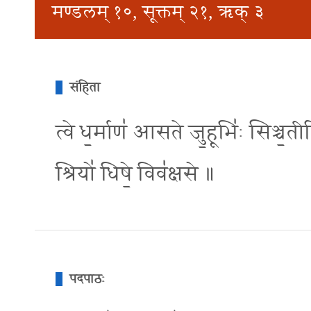
मण्डलम् १०, सूक्तम् २१, ऋक् ३
संहिता
त्वे ध॒र्माण॑ आसते जु॒हूभि॑ः सिञ्च॒तीरि
श्रियो॑ धिषे॒ विव॑क्षसे ॥
पदपाठः