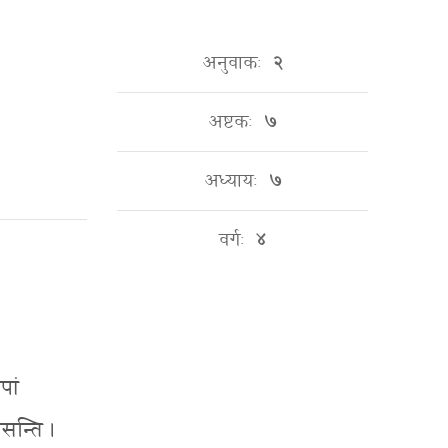
अनुवाकः
२
अष्टकः
७
अध्यायः
७
वर्गः
४
पां
सन्ति ।