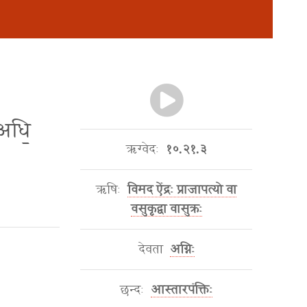
 अधि॒
ऋग्वेदः
१०.२१.३
ऋषिः
विमद ऐंद्रः प्राजापत्यो वा
वसुकृद्वा वासुक्रः
देवता
अग्निः
छन्दः
आस्तारपंक्तिः