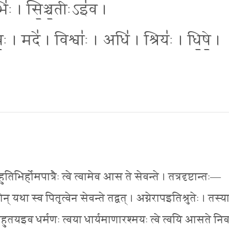
भिः॑ । सि॒ञ्च॒तीःऽइ॑व ।
॒ । मदे॑ । विश्वाः॑ । अधि॑ । श्रियः॑ । धि॒षे॒ ।
िभिर्होमपात्रैः त्वे त्वामेव आस ते सेवन्ते । तत्रदृष्टान्तः—
 यथा स्व पितृत्वेन सेवन्ते तद्वत् । अग्नेरापइतिश्रुतेः । तस्या
आहुतयइव धर्मणः त्वया धार्यमाणारश्मयः त्वे त्वयि आसते निव