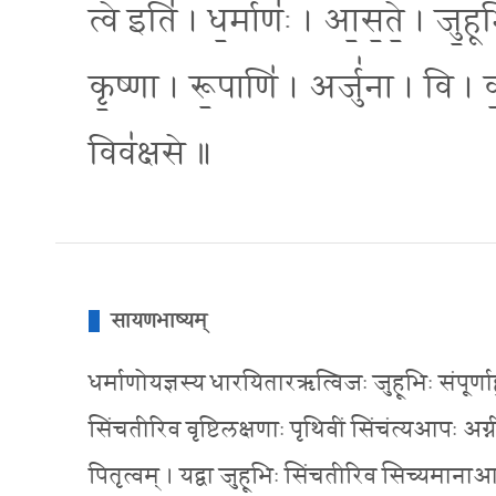
त्वे इति॑ । ध॒र्माणः॑ । आ॒स॒ते॒ । जु॒हू
कृ॒ष्णा । रू॒पाणि॑ । अर्जु॑ना । वि । वः
विव॑क्षसे ॥
सायणभाष्यम्
धर्माणोयज्ञस्य धारयितारऋत्विजः जुहूभिः संपूर्णाहुत
सिंचतीरिव वृष्टिलक्षणाः पृथिवीं सिंचंत्यआपः अग्नीन्
पितृत्वम् । यद्वा जुहूभिः सिंचतीरिव सिच्यमाना