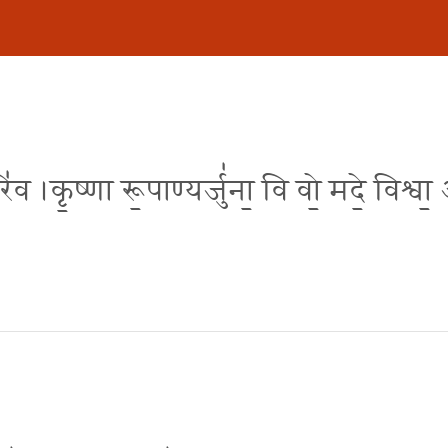
॑व ।कृ॒ष्णा रू॒पाण्यर्जु॑ना॒ वि वो॒ मदे॒ विश्वा॒