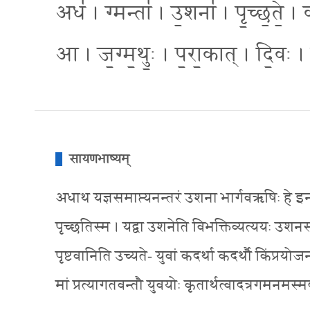
अध॑ । ग्मन्ता॑ । उ॒शना॑ । पृ॒च्छ॒ते॒ 
आ । ज॒ग्म॒थुः॒ । प॒रा॒कात् । दि॒वः । च
सायणभाष्यम्
अधाथ यज्ञसमाप्त्यनन्तरं उशना भार्गवऋषिः हे इन्द्रा
पृच्छतिस्म । यद्वा उशनेति विभक्तिव्यत्ययः उशनसं इ
पृष्टवानिति उच्यते- युवां कदर्था कदर्थौ किंप्रयोजनवन
मां प्रत्यागतवन्तौ युवयोः कृतार्थत्वादत्रगमनमस्मदनु