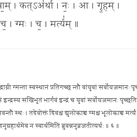
। वा॒म् । कत्ऽअ॑र्था । नः॒ । आ । गृ॒हम् ।
॒ । ग्मः । च॒ । मर्त्य॑म् ॥
ग्नी ग्मन्ता स्वस्थानं प्रतिगच्छ न्तौ वांयुवां सर्वोयजमानः पृ
न्द्रस्य सखिभूतं भार्गवं इन्द्रं च युवां सर्वोयजमानः पृच्छति
्तौ स्थः । तदेवोक्तं दिवश्च द्युलोकाच्च ग्मश्च भूलोकाच्च मर्त्यं 
ग्रहार्थमेव न स्वार्थमिति ब्रुवन्ननुव्रजतीत्यर्थः ॥ ६ ॥