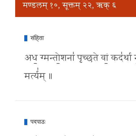
मण्डलम् १०, सूक्तम् २२, ऋक् ६
संहिता
अध॒ ग्मन्तो॒शना॑ पृच्छते वां॒ कद॑र्था
मर्त्य॑म् ॥
पदपाठः