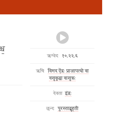
च॒
ऋग्वेदः
१०.२२.६
ऋषिः
विमद ऐंद्रः प्राजापत्यो वा
वसुकृद्वा वासुक्रः
देवता
इंद्रः
छन्दः
पुरस्ताद्बृहती