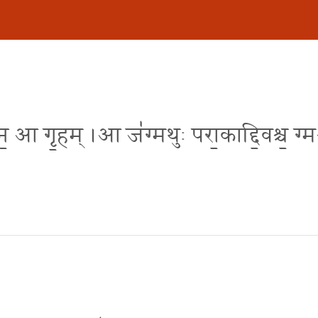
 न॒ आ गृ॒हम् ।आ ज॑ग्मथुः परा॒काद्दि॒वश्च॒ ग्मश्