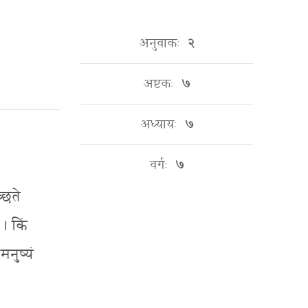
अनुवाकः
२
अष्टकः
७
अध्यायः
७
वर्गः
७
च्छते
 । किं
मनुष्यं