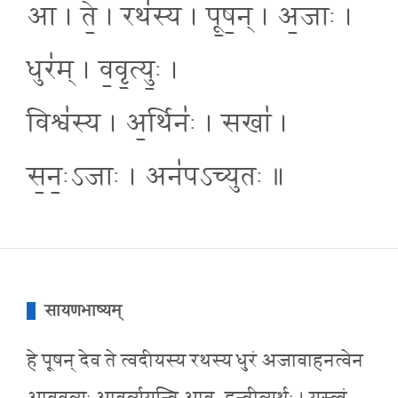
आ । ते॒ । रथ॑स्य । पू॒ष॒न् । अ॒जाः ।
धुर॑म् । व॒वृ॒त्युः॒ ।
विश्व॑स्य । अ॒र्थिनः॑ । सखा॑ ।
स॒नः॒ऽजाः । अन॑पऽच्युतः ॥
सायणभाष्यम्
हे पूषन् देव ते त्वदीयस्य रथस्य धुरं अजावाहनत्वेन