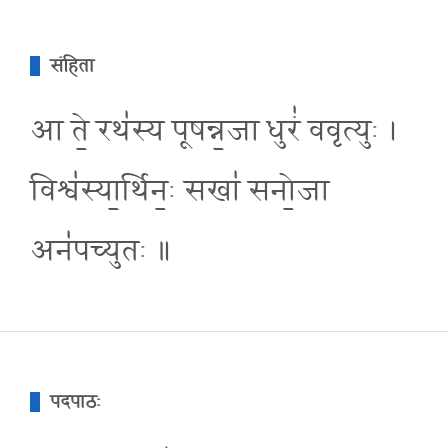
संहिता
आ ते॒ रथ॑स्य पूषन्न॒जा धुरं॑ ववृत्युः ।
विश्व॑स्या॒र्थिन॒ः सखा॑ सनो॒जा
अन॑पच्युतः ॥
पदपाठः