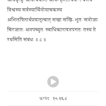
आववृत्युः आवर्त्ययन्ति आव- हन्तीत्यर्थः । यस्त्वं
विश्वस्य सर्वस्यार्थिनोयाचकस्य
अभिलषितार्थप्रदातृत्वात् सखा सखि- भूतः सनोजाः
चिरजातः अनपच्युतः स्वाधिकारादनपगतः तस्य ते
रथमिति संबंधः ॥ ८ ॥
ऋग्वेदः
१०.२६.८