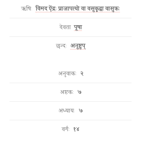
ऋषिः
विमद ऐंद्रः प्राजापत्यो वा वसुकृद्वा वासुक्रः
देवता
पूषा
छन्दः
अनुष्टुप्
अनुवाकः
२
अष्टकः
७
अध्यायः
७
वर्गः
१४