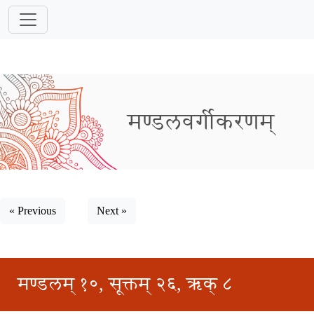
मण्डलवर्गीकरणम्
« Previous
Next »
मण्डलम् १०, सूक्तम् २६, ऋक् ८