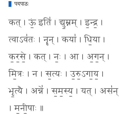
पदपाठः
कत् । ऊं॒ इति॑ । द्यु॒म्नम् । इ॒न्द्र॒ ।
त्वाऽव॑तः । नॄन् । कया॑ । धि॒या ।
क॒र॒से॒ । कत् । नः॒ । आ । अ॒ग॒न् ।
मि॒त्रः । न । स॒त्यः । उ॒रु॒ऽगा॒य॒ ।
भृ॒त्यै । अन्ने॑ । स॒म॒स्य॒ । यत् । अस॑न्
। म॒नी॒षाः ॥