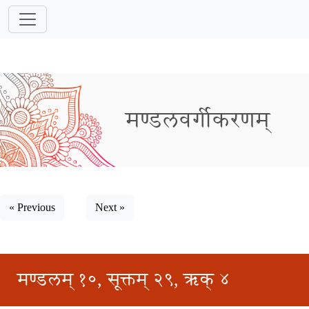
मण्डलवर्गीकरणम्
« Previous
Next »
मण्डलम् १०, सूक्तम् २९, ऋक् ४