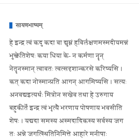
सायणभाष्यम्
हे इन्द्र त्वं कदु कदा वा द्युम्नं हविर्लक्षणमस्मदीयमन्नं
भुक्त्वेतिशेषः कया धिया के- न कर्मणा नॄन्
नेतॄनस्मान् त्वावतः त्वत्सदृशान्करसे करिष्यसि ।
कत् कदा नोस्मान्प्रति आगन् आगमिष्यसि । सत्यः
अनवद्यइत्यर्थः मित्रोन सखेव तथा हे उरुगाय
बहुकीर्ते इन्द्र त्वं भृत्यै भरणाय पोषणाय भवसीति
शेषः । यद्यदा समस्य अस्मदादिकस्य सर्वस्य जग
तः अन्ने जगत्स्थितिनिमित्ते आहारे मनीषाः