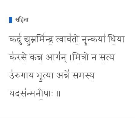
संहिता
कदु॑ द्यु॒म्नमि॑न्द्र॒ त्वाव॑तो॒ नॄन्कया॑ धि॒या
क॑रसे॒ कन्न॒ आग॑न् ।मि॒त्रो न स॒त्य
उ॑रुगाय भृ॒त्या अन्ने॑ समस्य॒
यदस॑न्मनी॒षाः ॥