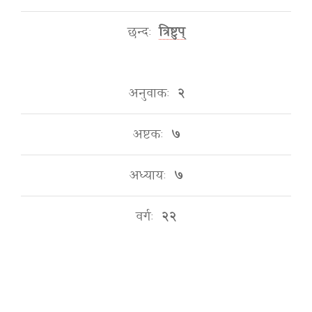
छन्दः
त्रिष्टुप्
अनुवाकः
२
अष्टकः
७
अध्यायः
७
वर्गः
२२