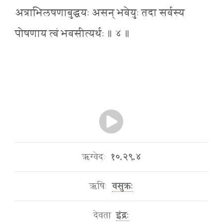
अत्राभिलषणाबुद्धयः असन् भवेयुः तदा सर्वस्य
पोषणाय त्वं भवसीत्यर्थः ॥ ४ ॥
ऋग्वेदः
१०.२९.४
ऋषिः
वसुक्रः
देवता
इंद्रः