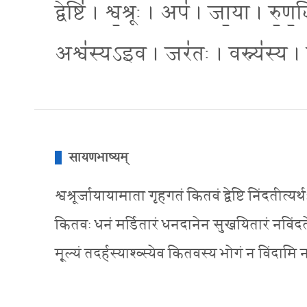
द्वेष्टि॑ । श्व॒श्रूः । अप॑ । जा॒या । रु॒ण॒
अश्व॑स्यऽइव । जर॑तः । वस्न्य॑स्य । 
सायणभाष्यम्
श्वश्रूर्जायायामाता गृहगतं कितवं द्वेष्टि निंदती
कितवः धनं मर्डितारं धनदानेन सुखयितारं नविंदते न ल
मूल्यं तदर्हस्याश्व्स्येव कितवस्य भोगं न विंदामि