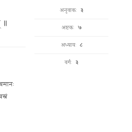
अनुवाकः
३
् ॥
अष्टकः
७
अध्यायः
८
वर्गः
३
याचमानः
स्नं