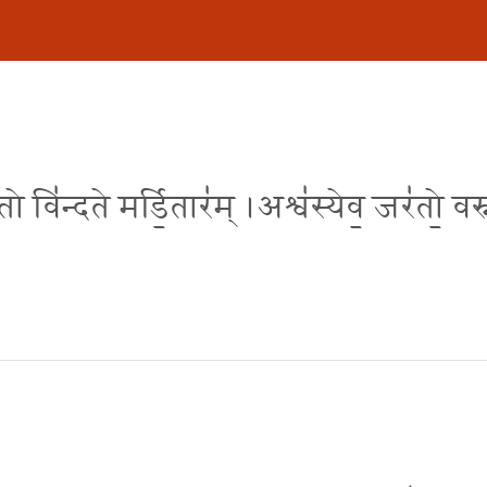
थि॒तो वि॑न्दते मर्डि॒तार॑म् ।अश्व॑स्येव॒ जर॑तो॒ वस्न