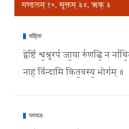
मण्डलम् १०, सूक्तम् ३४, ऋक् ३
संहिता
द्वेष्टि॑ श्व॒श्रूरप॑ जा॒या रु॑णद्धि॒ न ना॑
नाहं वि॑न्दामि कित॒वस्य॒ भोग॑म् ॥
पदपाठः