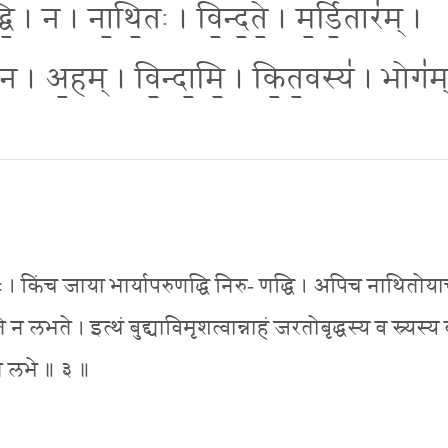
द्धि॒ । न । ना॒थि॒तः । वि॒न्द॒ते॒ । म॒र्डि॒तार॑म् ।
न । अ॒हम् । वि॒न्दा॒मि॒ । कि॒त॒वस्य॑ । भोग॑म
त्यर्थः । किंच जाया भार्यापरुणद्धि निरु- णद्धि । अपिच नाथितो
भते । इत्थं बुद्द्याविमृशत्वान्नाहं जरतोबृद्धस्य व स्र्यस्य व
 न लभे ॥ ३ ॥