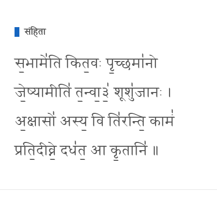
संहिता
स॒भामे॑ति कित॒वः पृ॒च्छमा॑नो
जे॒ष्यामीति॑ त॒न्वा॒३॒॑ शूशु॑जानः ।
अ॒क्षासो॑ अस्य॒ वि ति॑रन्ति॒ कामं॑
प्रति॒दीव्ने॒ दध॑त॒ आ कृ॒तानि॑ ॥