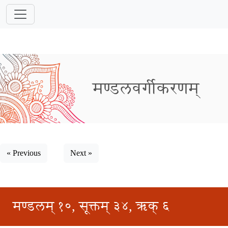
मण्डलवर्गीकरणम्
« Previous
Next »
मण्डलम् १०, सूक्तम् ३४, ऋक् ६