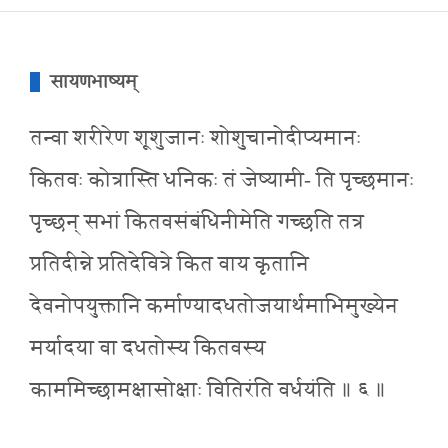
सायणभाष्यम्
तन्वा शरीरेण शूशुजानः शोशुचानोदीप्यमानः
कितवः कोत्रास्ति धनिकः तं जेष्यामी- ति पृच्छमानः
पृच्छन् सभां कितवसंबंधिनीमेति गच्छति तत्र
प्रतिदीन्ने प्रतिदेवित्रे कित वाय कृतानि
देवनोपयुक्तानि कर्माण्यादधतोजयार्थमाभिमुख्येन
मर्यादया वा दधतोस्य कितवस्य
काममिच्छामक्षासोक्षाः वितिरंति वर्धयंति ॥ ६ ॥