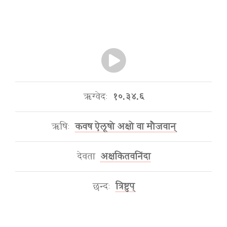
ऋग्वेदः
१०.३४.६
ऋषिः
कवष ऐलूषो अक्षो वा मौजवान्
देवता
अक्षकितवनिंदा
छन्दः
त्रिष्टुप्