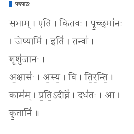
पदपाठः
स॒भाम् । ए॒ति॒ । कि॒त॒वः । पृ॒च्छमा॑नः
। जे॒ष्यामि॑ । इति॑ । त॒न्वा॑ ।
शूशु॑जानः ।
अ॒क्षासः॑ । अ॒स्य॒ । वि । ति॒र॒न्ति॒ ।
काम॑म् । प्र॒ति॒ऽदीव्ने॑ । दध॑तः । आ ।
कृ॒तानि॑ ॥