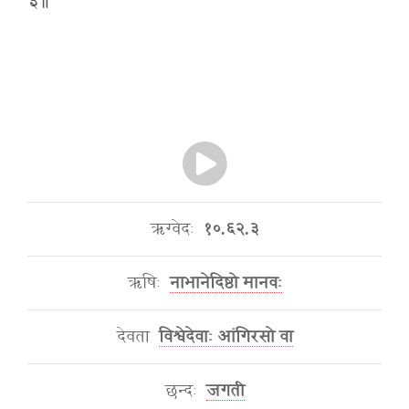
३॥
ऋग्वेदः
१०.६२.३
ऋषिः
नाभानेदिष्ठो मानवः
देवता
विश्वेदेवाः आंगिरसो वा
छन्दः
जगती