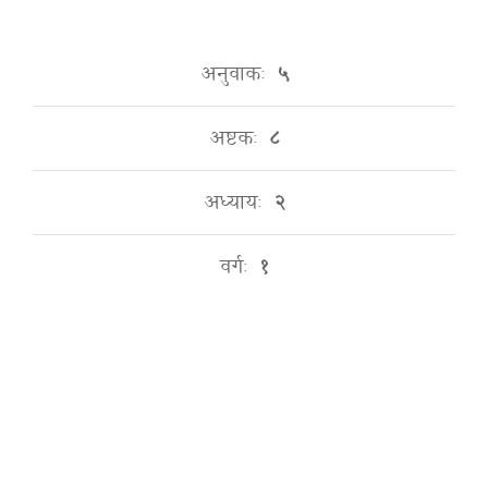
अनुवाकः
५
अष्टकः
८
अध्यायः
२
वर्गः
१