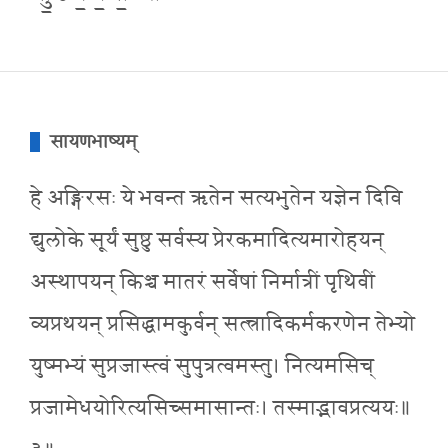
सायणभाष्यम्
हे अङ्गिरसः ये भवन्त ऋतेन सत्यभुतेन यज्ञेन दिवि
द्युलोके सूर्यं सुष्ठु सर्वस्य प्रेरकमादित्यमारोहयन्
अस्थापयन् किञ्च मातरं सर्वेषां निर्मात्रीं पृथिवीं
व्यप्रथयन् प्रसिद्धामकुर्वन् सत्त्त्रादिकर्मकरणेन तेभ्यो
युष्मभ्यं सुप्रजास्त्वं सुपुत्रत्वमस्तु। नित्यमसिच्
प्रजामेधयोरित्यसिच्समासान्तः। तस्माद्भावप्रत्ययः॥