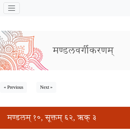
मण्डलवर्गीकरणम्
« Previous
Next »
मण्डलम् १०, सूक्तम् ६२, ऋक् ३