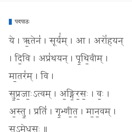
पदपाठः
ये । ऋ॒तेन॑ । सूर्य॑म् । आ । अरो॑हयन्
। दि॒वि । अप्र॑थयन् । पृ॒थि॒वीम् ।
मा॒तर॑म् । वि ।
सु॒प्र॒जाः॒ऽत्वम् । अ॒ङ्गि॒र॒सः॒ । वः॒ ।
अ॒स्तु॒ । प्रति॑ । गृ॒भ्णी॒त॒ । मा॒न॒वम् ।
सु॒ऽमे॒ध॒सः॒ ॥