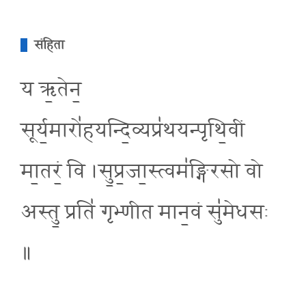
संहिता
य ऋ॒तेन॒
सूर्य॒मारो॑हयन्दि॒व्यप्र॑थयन्पृथि॒वीं
मा॒तरं॒ वि ।सु॒प्र॒जा॒स्त्वम॑ङ्गिरसो वो
अस्तु॒ प्रति॑ गृभ्णीत मान॒वं सु॑मेधसः
॥