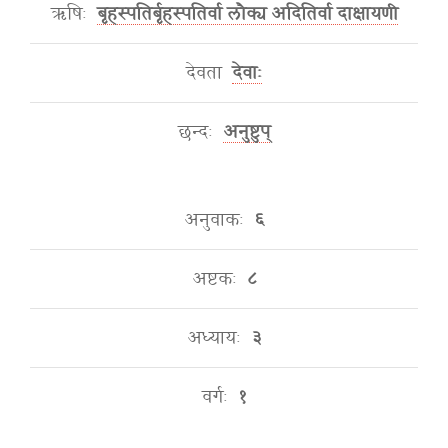
ऋषिः
बृहस्पतिर्बृहस्पतिर्वा लौक्य अदितिर्वा दाक्षायणी
देवता
देवाः
छन्दः
अनुष्टुप्
अनुवाकः
६
अष्टकः
८
अध्यायः
३
वर्गः
१