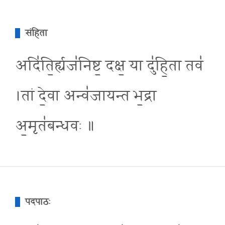
संहिता
अदि॑ति॒र्ह्यज॑निष्ट॒ दक्ष॒ या दु॑हि॒ता तव॑
।तां दे॒वा अन्व॑जायन्त भ॒द्रा
अ॒मृत॑बन्धवः ॥
पदपाठः