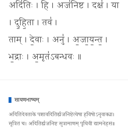
अदि॑तिः । हि । अज॑निष्ट । दक्ष॑ । या
। दु॒हि॒ता । तव॑ ।
ताम् । दे॒वाः । अनु॑ । अ॒जा॒य॒न्त॒ ।
भ॒द्राः । अ॒मृत॑ऽबन्धवः ॥
सायणभाष्यम्
अदितिदेवताके पशावदितिर्ह्यजनिष्टेत्येषा हविषोऽनुवाक्या।
सूत्रितं च। अदितिर्ह्यजनिष्ट सुत्रामाणम् पृथिवीं द्यामनेहसं॥