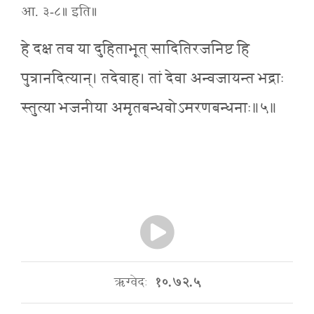
आ. ३-८॥ इति॥
हे दक्ष तव या दुहिताभूत् सादितिरजनिष्ट हि
पुत्रानदित्यान्। तदेवाह। तां देवा अन्वजायन्त भद्राः
स्तुत्या भजनीया अमृतबन्धवोऽमरणबन्धनाः॥५॥
ऋग्वेदः
१०.७२.५