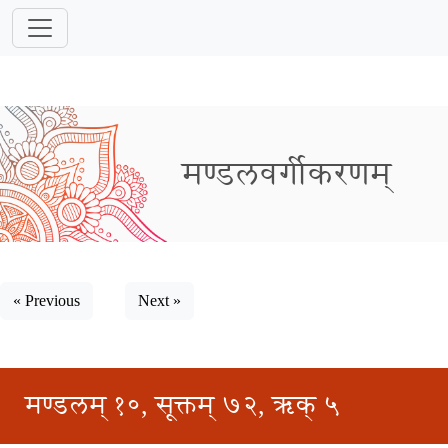
मण्डलवर्गीकरणम्
« Previous
Next »
मण्डलम् १०, सूक्तम् ७२, ऋक् ५