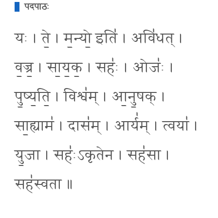
पदपाठः
यः । ते॒ । म॒न्यो॒ इति॑ । अवि॑धत् ।
व॒ज्र॒ । सा॒य॒क॒ । सहः॑ । ओजः॑ ।
पु॒ष्य॒ति॒ । विश्व॑म् । आ॒नु॒षक् ।
सा॒ह्याम॑ । दास॑म् । आर्य॑म् । त्वया॑ ।
यु॒जा । सहः॑ऽकृतेन । सह॑सा ।
सह॑स्वता ॥