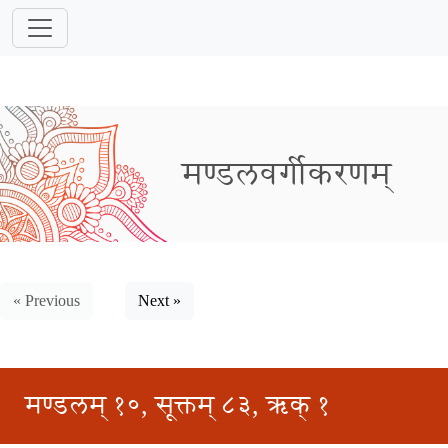
मण्डलवर्गीकरणम्
« Previous
Next »
मण्डलम् १०, सूक्तम् ८३, ऋक् १