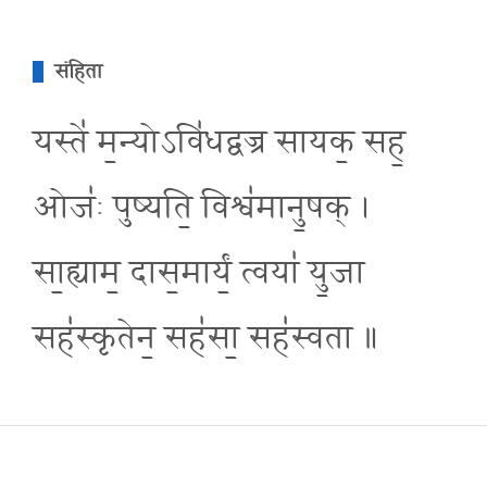
संहिता
यस्ते॑ म॒न्योऽवि॑धद्वज्र सायक॒ सह॒
ओजः॑ पुष्यति॒ विश्व॑मानु॒षक् ।
सा॒ह्याम॒ दास॒मार्यं॒ त्वया॑ यु॒जा
सह॑स्कृतेन॒ सह॑सा॒ सह॑स्वता ॥