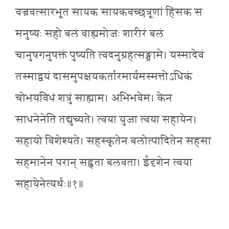
वज्रवत्सारभूत सायक सायकवच्छत्रूणां हिंसक स
मनुष्यः सहो बलं वाह्यमोजः शारीरं बलं
चानुषगनुषक्तं पुष्यति त्वदनुग्रहत्सङ्ग्रामे। यस्मादेवं
तस्माद्वयं दासमुपक्षयकर्तारमार्यमस्मत्तोऽधिकं
चोभयविधं शत्रुं साह्याम। अभिभवेम। केन
साधनेनेति तद्युच्यते। त्वया युजा त्वया सहायेन।
सहायो विशेश्यते। सहस्कृतेन बलोत्पादितेन सहसा
सहमानेन परान् सह्वता बलवता। ईदृशेन त्वया
सहायेनेत्यर्थः॥१॥