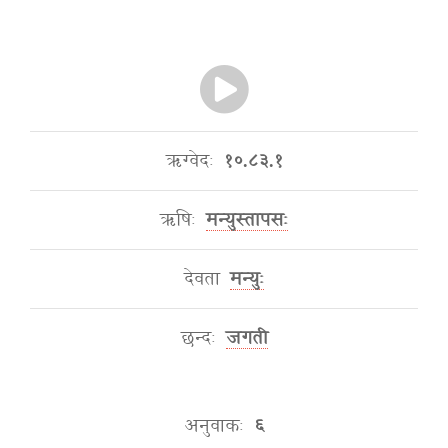
ऋग्वेदः
१०.८३.१
ऋषिः
मन्युस्तापसः
देवता
मन्युः
छन्दः
जगती
अनुवाकः
६