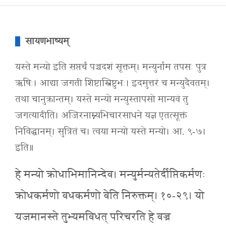
सायणभाष्यम्
यस्ते मन्यो इति सप्तर्चं पञ्चदशं सूक्तम्। मन्युर्नाम तपसः पुत्र
ऋषिः। आद्या जगती शिष्टास्त्रिष्टुभः। इदमुत्तरं च मन्युदैवतम्।
तथा चानुक्रान्तम्। यस्ते मन्यो मन्युस्तापसो मान्यवं तु
जगत्यादीति। अजिरनाम्न्यभिचारसाधने यज्ञ एतत्सूक्तं
निविद्धानम्। सुत्रितं च। त्वया मन्यो यस्ते मन्यो। आ. ९-७।
इति॥
हे मन्यो क्रोधाभिमानिन्देव। मन्युर्मन्यतेर्दीप्तिकर्मणः
क्रोधकर्मणो वधकर्मणो वेति निरुक्तम्। १०-२९। यो
यजमानस्ते तुभ्यमविधत् परिचरति हे वज्र