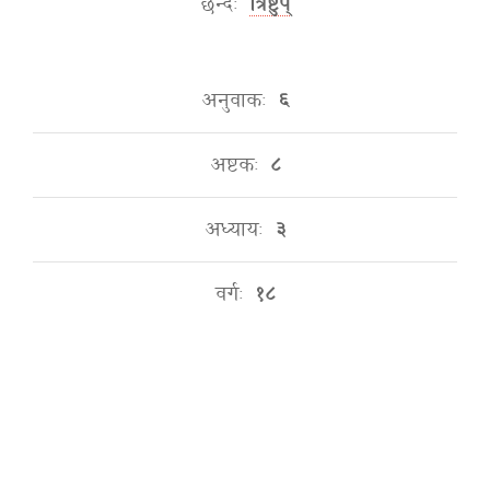
छन्दः
त्रिष्टुप्
अनुवाकः
६
अष्टकः
८
अध्यायः
३
वर्गः
१८