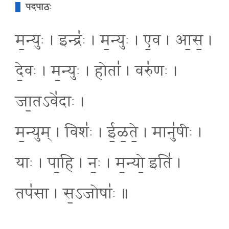
पदपाठः
म॒न्युः । इन्द्रः॑ । म॒न्युः । ए॒व । आ॒स॒ ।
दे॒वः । म॒न्युः । होता॑ । वरु॑णः ।
जा॒तऽवे॑दाः ।
म॒न्युम् । विशः॑ । ई॒ळ॒ते॒ । मानु॑षीः ।
याः । पा॒हि । नः॒ । म॒न्यो॒ इति॑ ।
तप॑सा । स॒ऽजोषाः॑ ॥