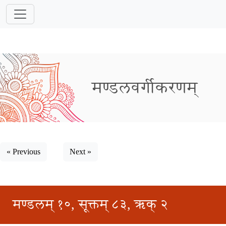
मण्डलवर्गीकरणम्
« Previous
Next »
मण्डलम् १०, सूक्तम् ८३, ऋक् २