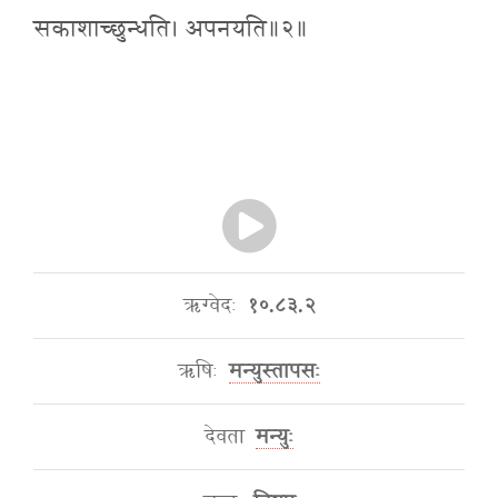
सकाशाच्छुन्धति। अपनयति॥२॥
ऋग्वेदः
१०.८३.२
ऋषिः
मन्युस्तापसः
देवता
मन्युः