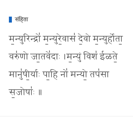
संहिता
म॒न्युरिन्द्रो॑ म॒न्युरे॒वास॑ दे॒वो म॒न्युर्होता॒
वरु॑णो जा॒तवे॑दाः ।म॒न्युं विश॑ ईळते॒
मानु॑षी॒र्याः पा॒हि नो॑ मन्यो॒ तप॑सा
स॒जोषा॑ः ॥