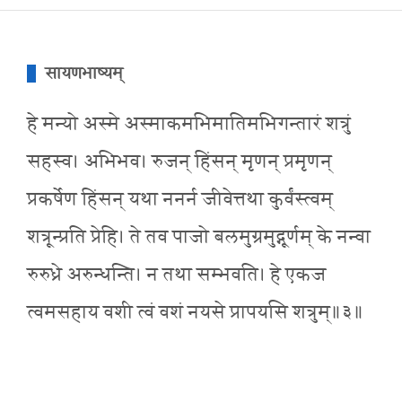
सायणभाष्यम्
हे मन्यो अस्मे अस्माकमभिमातिमभिगन्तारं शत्रुं
सहस्व। अभिभव। रुजन् हिंसन् मृणन् प्रमृणन्
प्रकर्षेण हिंसन् यथा ननर्न जीवेत्तथा कुर्वंस्त्वम्
शत्रून्प्रति प्रेहि। ते तव पाजो बलमुग्रमुद्गूर्णम् के नन्वा
रुरुध्रे अरुन्धन्ति। न तथा सम्भवति। हे एकज
त्वमसहाय वशी त्वं वशं नयसे प्रापयसि शत्रुम्॥३॥