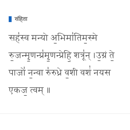
संहिता
सह॑स्व मन्यो अ॒भिमा॑तिम॒स्मे
रु॒जन्मृ॒णन्प्र॑मृ॒णन्प्रेहि॒ शत्रू॑न् ।उ॒ग्रं ते॒
पाजो॑ न॒न्वा रु॑रुध्रे व॒शी वशं॑ नयस
एकज॒ त्वम् ॥