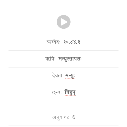
ऋग्वेदः
१०.८४.३
ऋषिः
मन्युस्तापसः
देवता
मन्युः
छन्दः
त्रिष्टुप्
अनुवाकः
६