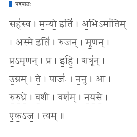
पदपाठः
सह॑स्व । म॒न्यो॒ इति॑ । अ॒भिऽमा॑तिम्
। अ॒स्मे इति॑ । रु॒जन् । मृ॒णन् ।
प्र॒ऽमृ॒णन् । प्र । इ॒हि॒ । शत्रू॑न् ।
उ॒ग्रम् । ते॒ । पाजः॑ । न॒नु । आ ।
रु॒रु॒ध्रे॒ । व॒शी । वश॑म् । न॒य॒से॒ ।
ए॒क॒ऽज॒ । त्वम् ॥