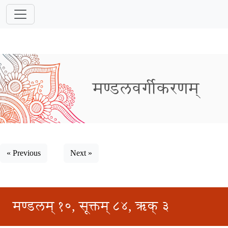
मण्डलवर्गीकरणम्
« Previous
Next »
मण्डलम् १०, सूक्तम् ८४, ऋक् ३