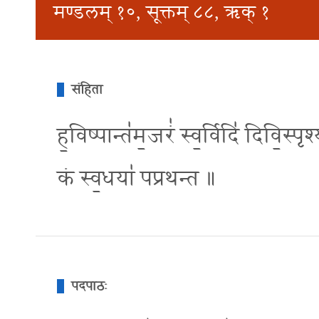
मण्डलम् १०, सूक्तम् ८८, ऋक् १
संहिता
ह॒विष्पान्त॑म॒जरं॑ स्व॒र्विदि॑ दिवि॒स्पृश्य
कं स्व॒धया॑ पप्रथन्त ॥
पदपाठः