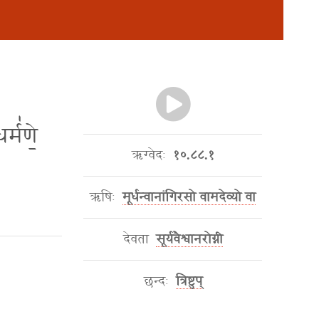
र्म॑णे॒
ऋग्वेदः
१०.८८.१
ऋषिः
मूर्धन्वानांगिरसो वामदेव्यो वा
देवता
सूर्यवैश्वानरोग्नी
छन्दः
त्रिष्टुप्