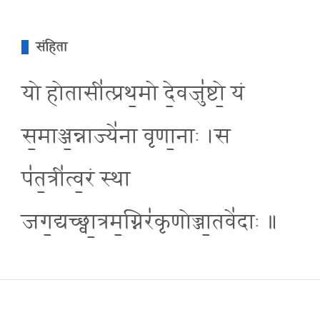
संहिता
यो होतासी॑त्प्रथ॒मो दे॒वजु॑ष्टो॒ यं
स॒माञ्ज॒न्नाज्ये॑ना वृणा॒नाः ।स
प॑त॒त्री॑त्व॒रं स्था
जग॒द्यच्छ्वा॒त्रम॒ग्निर॑कृणोज्जा॒तवे॑दाः ॥