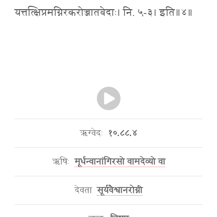
यत्तत्क्षिप्रमग्निरकरोज्जातवेदाः। नि. ५-३। इति॥४॥
ऋग्वेदः
१०.८८.४
ऋषिः
मूर्धन्वानांगिरसो वामदेव्यो वा
देवता
सूर्यवैश्वानरोग्नी