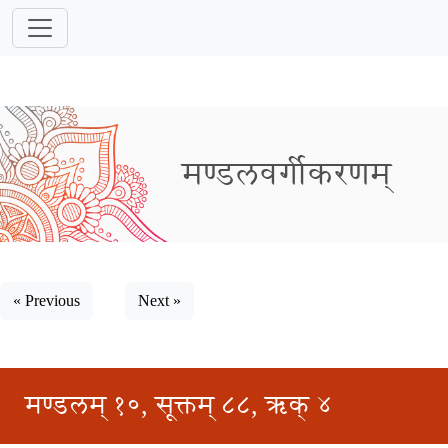
मण्डलवर्गीकरणम्
« Previous
Next »
मण्डलम् १०, सूक्तम् ८८, ऋक् ४