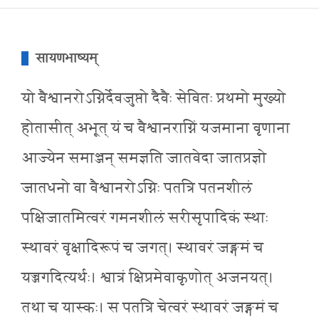
सायणभाष्यम्
यो वैश्वानरोऽग्निर्देवजुष्तो दैवैः सेवितः प्रथमो मुख्यो
होतासीत् अभूत् यं च वैश्वानराग्निं यजमाना वृणाना
आज्येन समाञ्जन् समज्ञति जातवेदा जातप्रज्ञो
जातधनो वा वैश्वानरोऽग्निः पतत्रि पतनशीलं
पक्षिजातमित्वरं गमनशीलं सरीसृपादिकं स्थाः
स्थावरं वृक्षादिरूपं च जगत्। स्थावरं जङ्गमं च
यज्जगदित्यर्थः। श्वात्रं क्षिप्रमेवाकृणोत् अजनयत्।
तथा च यास्कः। स पतत्रि चेत्वरं स्थावरं जङ्गमं च