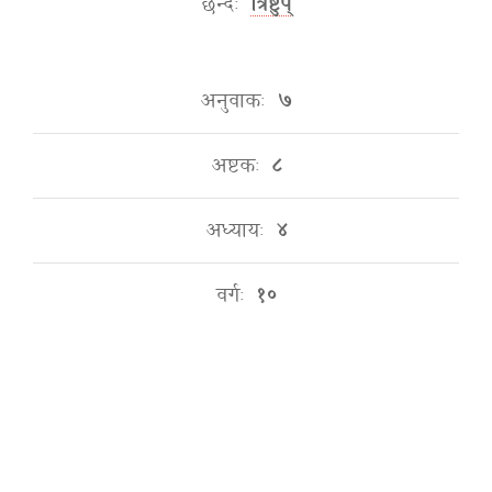
छन्दः
त्रिष्टुप्
अनुवाकः
७
अष्टकः
८
अध्यायः
४
वर्गः
१०