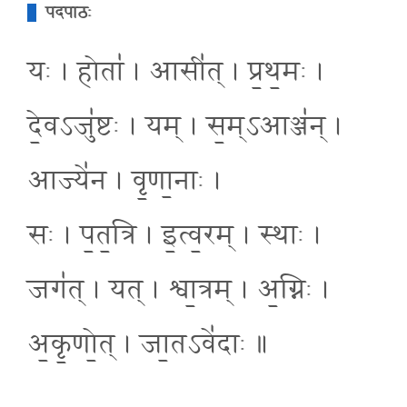
पदपाठः
यः । होता॑ । आसी॑त् । प्र॒थ॒मः ।
दे॒वऽजु॑ष्टः । यम् । स॒म्ऽआञ्ज॑न् ।
आज्ये॑न । वृ॒णा॒नाः ।
सः । प॒त॒त्रि । इ॒त्व॒रम् । स्थाः ।
जग॑त् । यत् । श्वा॒त्रम् । अ॒ग्निः ।
अ॒कृ॒णो॒त् । जा॒तऽवे॑दाः ॥