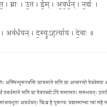
ग्नाः । उ॒त । ई॒म् । अ॒व॒र्ध॒न् । न॒द्यः॑ ।
य । अव॑र्धयन् । द॒स्यु॒ऽहत्या॑य । दे॒वाः ॥
ति। अस्मिन्पुरूरवसि जायमाने सति ग्ना अप्सरसो देववेश्या
 प्रवर्धमाने सति ग्ना देवपत्न्योऽपि समासत। समभवन्। उता
माश्रयभूता अवर्धयन्। किञ्च हे पुरूरवः यद्यस्मात्त्वा त्वां महे 