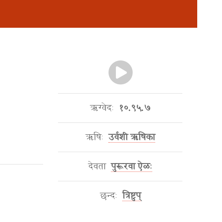
ऋग्वेदः
१०.९५.७
ऋषिः
उर्वशी ऋषिका
देवता
पुरूरवा ऐळः
छन्दः
त्रिष्टुप्