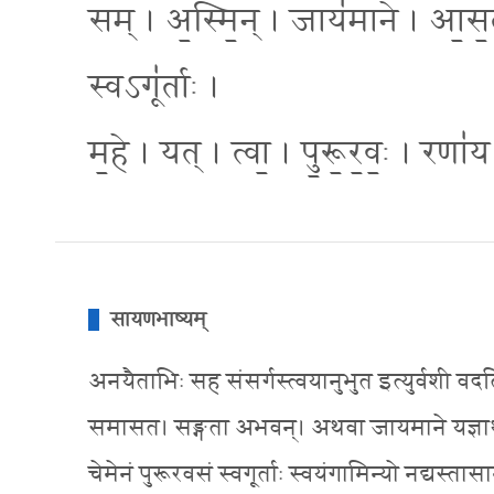
सम् । अ॒स्मि॒न् । जाय॑माने । आ॒स॒त॒ । 
स्वऽगू॑र्ताः ।
म॒हे । यत् । त्वा॒ । पु॒रू॒र॒वः॒ । रणा॑
सायणभाष्यम्
अनयैताभिः सह संसर्गस्त्वयानुभुत इत्युर्वशी वद
समासत। सङ्गता अभवन्। अथवा जायमाने यज्ञार्थं
चेमेनं पुरूरवसं स्वगूर्ताः स्वयंगामिन्यो नद्यस्तासा