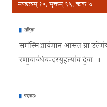
मण्डलम् १०, सूक्तम् ९५, ऋक् ७
संहिता
सम॑स्मि॒ञ्जाय॑मान आसत॒ ग्ना उ॒तेम॑वर्धन्
रणा॒याव॑र्धयन्दस्यु॒हत्या॑य दे॒वाः ॥
पदपाठः