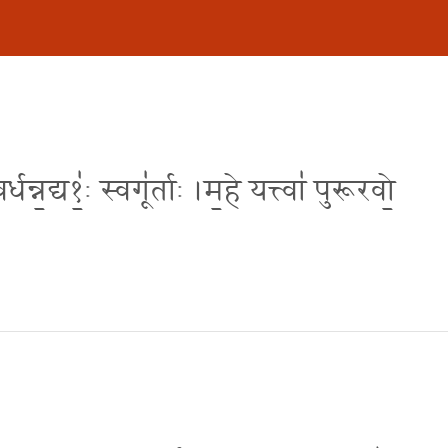
न॒द्य१॒॑ः स्वगू॑र्ताः ।म॒हे यत्त्वा॑ पुरूरवो॒