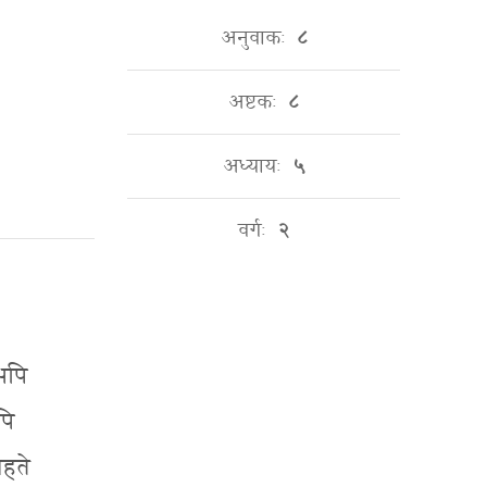
अनुवाकः
८
अष्टकः
८
अध्यायः
५
वर्गः
२
 अपि
पि
महते