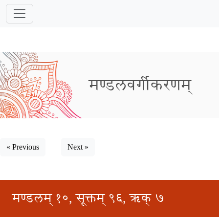
मण्डलवर्गीकरणम्
« Previous
Next »
मण्डलम् १०, सूक्तम् ९६, ऋक् ७