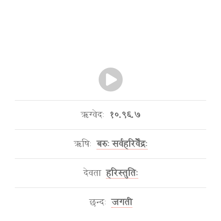
ऋग्वेदः
१०.९६.७
ऋषिः
बरुः सर्वहरिर्वैंद्रः
देवता
हरिस्तुतिः
छन्दः
जगती