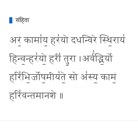
संहिता
अरं॒ कामा॑य॒ हर॑यो दधन्विरे स्थि॒राय॑
हिन्व॒न्हर॑यो॒ हरी॑ तु॒रा ।अर्व॑द्भि॒र्यो
हरि॑भि॒र्जोष॒मीय॑ते॒ सो अ॑स्य॒ कामं॒
हरि॑वन्तमानशे ॥