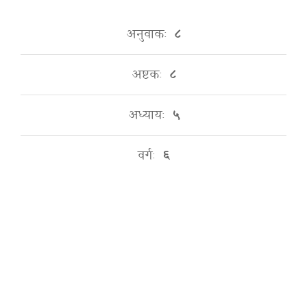
अनुवाकः
८
अष्टकः
८
अध्यायः
५
वर्गः
६