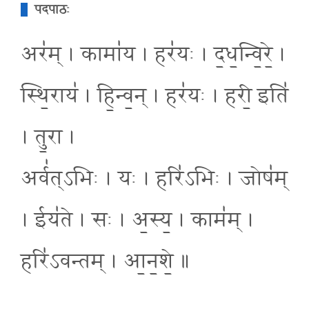
पदपाठः
अर॑म् । कामा॑य । हर॑यः । द॒ध॒न्वि॒रे॒ ।
स्थि॒राय॑ । हि॒न्व॒न् । हर॑यः । हरी॒ इति॑
। तु॒रा ।
अर्व॑त्ऽभिः । यः । हरि॑ऽभिः । जोष॑म्
। ईय॑ते । सः । अ॒स्य॒ । काम॑म् ।
हरि॑ऽवन्तम् । आ॒न॒शे॒ ॥