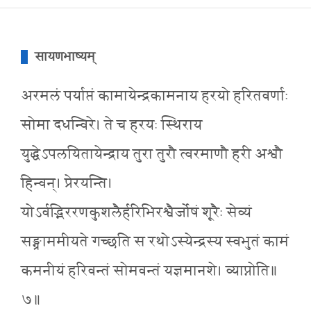
सायणभाष्यम्
अरमलं पर्याप्तं कामायेन्द्रकामनाय हरयो हरितवर्णाः
सोमा दधन्विरे। ते च हरयः स्थिराय
युद्धेऽपलयितायेन्द्राय तुरा तुरौ त्वरमाणौ हरी अश्वौ
हिन्वन्। प्रेरयन्ति।
योऽर्वद्भिररणकुशलैर्हरिभिरश्वैर्जोषं शूरैः सेव्यं
सङ्ग्राममीयते गच्छति स रथोऽस्येन्द्रस्य स्वभुतं कामं
कमनीयं हरिवन्तं सोमवन्तं यज्ञमानशे। व्याप्नोति॥
७॥