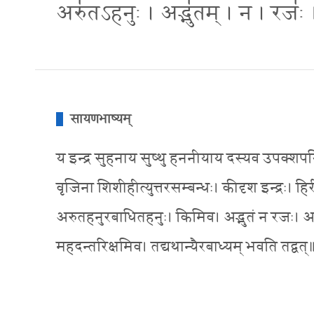
अरु॑तऽहनुः । अद्भु॑तम् । न । रजः॑
सायणभाष्यम्
य इन्द्र सुहनाय सुष्थु हननीयाय दस्यव उपक्शपयित्
वृजिना शिशीहीत्युत्तरसम्बन्धः। कीदृश इन्द्रः। ह
अरुतहनुरबाधितहनुः। किमिव। अद्भुतं न रजः। अद
महदन्तरिक्षमिव। तद्यथान्यैरबाध्यम् भवति तद्वत