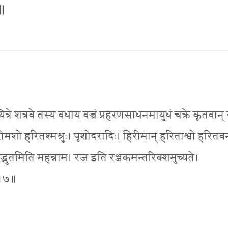
 ॥
रे शत्रवे तस्य वधाय वज्रं प्रहरणसाधनमायुधं चक्रे कृतवान् स
िरीमशो हरितश्मश्रुः। पृशोदरादिः। हिरीमान् हरिताश्वो हरितवर्
्भुतमिति महन्नाम। रज इति रञ्जकमन्तरिक्शमुच्यते।
्॥७॥