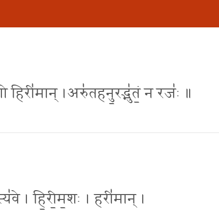
म॒शो हिरी॑मान् ।अरु॑तहनु॒रद्भु॑तं॒ न रजः॑ ॥
्य॑वे । हि॒री॒म॒शः । हरी॑मान् ।