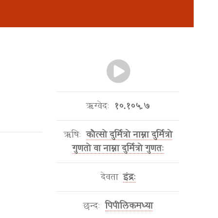
ऋग्वेदः
१०.१०५.७
ऋषिः
कौत्सो दुर्मित्रो नाम्ना दुर्मित्रो
गुणतो वा नाम्ना दुर्मित्रो गुणतः
देवता
इंद्रः
छन्दः
पिपीलिकमध्या