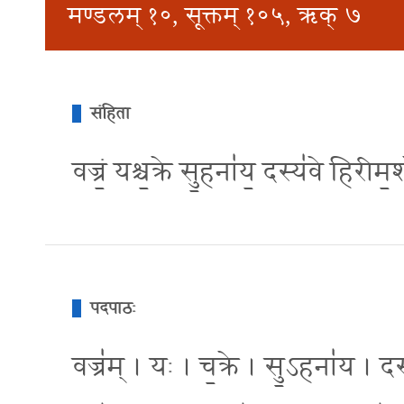
मण्डलम् १०, सूक्तम् १०५, ऋक् ७
संहिता
वज्रं॒ यश्च॒क्रे सु॒हना॑य॒ दस्य॑वे हिरी
पदपाठः
वज्र॑म् । यः । च॒क्रे । सु॒ऽहना॑य । दस