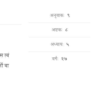
अनुवाकः
९
अष्टकः
८
अध्यायः
५
 त्वं
वर्गः
२७
नो वा