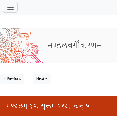
मण्डलवर्गीकरणम्
« Previous
Next »
मण्डलम् १०, सूक्तम् ११८, ऋक् ५