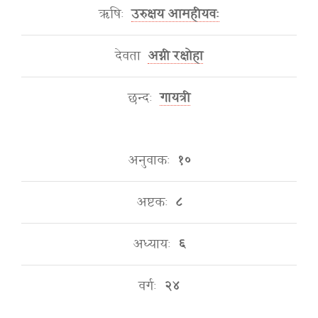
ऋषिः
उरुक्षय आमहीयवः
देवता
अग्नी रक्षोहा
छन्दः
गायत्री
अनुवाकः
१०
अष्टकः
८
अध्यायः
६
वर्गः
२४