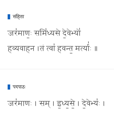
संहिता
जर॑माण॒ः समि॑ध्यसे दे॒वेभ्यो॑
हव्यवाहन ।तं त्वा॑ हवन्त॒ मर्त्या॑ः ॥
पदपाठः
जर॑माणः । सम् । इ॒ध्य॒से॒ । दे॒वेभ्यः॑ ।