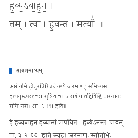
ह॒व्य॒ऽवा॒ह॒न॒ ।
तम् । त्वा॒ । ह॒व॒न्त॒ । मर्त्याः॑ ॥
सायणभाष्यम्
अप्तोर्यामे होतुरतिरिक्त्योक्थ्ये जरमाणह् समिध्यस
इत्यनुरूपस्तृचः। सुत्रितं च। जराबोध तद्विविद्धि जरमानः
समिध्यसे। आ. ९-११। इति॥
हे हव्यवाहन हव्यानां प्रापयितः। हव्येऽनन्तः पादम्।
पा. ३-२-६६। इति ञ्युट्। जरमाणः स्तोतृभिः