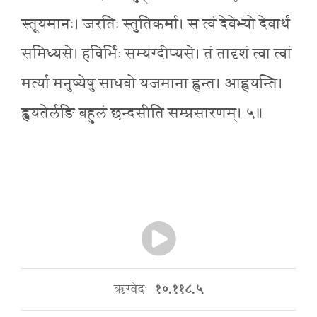
स्तूयमानः। जरतिः स्तुतिकर्मा। स त्वं देवेभ्यो देवार्थं
समिध्यसे। हविर्भिः सम्यग्दीप्यसे। तं तादृशं त्वा त्वां
मर्त्या मनुष्येषु साधवो यजमाना ह्वन्त। आह्वयन्ति।
ह्वयतेर्लङि बहुलं छन्दसीति सम्प्रसारणम्। ५॥
ऋग्वेदः
१०.११८.५