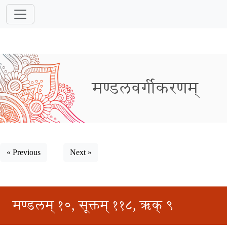
मण्डलवर्गीकरणम्
« Previous
Next »
मण्डलम् १०, सूक्तम् ११८, ऋक् ९