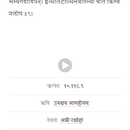
सम्यगदीदिपन्। इन्धेर्लिटीन्धिभवतिभ्यां चेति कित्त्वे
नलोपः॥९।
ऋग्वेदः
१०.११८.९
ऋषिः
उरुक्षय आमहीयवः
देवता
अग्नी रक्षोहा