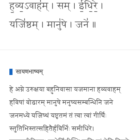
ह॒व्य॒ऽवाह॑म् । सम् । ई॒धि॒रे॒ ।
यजि॑ष्ठम् । मानु॑षे । जने॑ ॥
सायणभाष्यम्
हे अग्ने उरुक्षया बहुनिवासा यजमाना हव्यवाहम्
हविषां वोढारम् मानुषे मनुष्यसम्बन्धिनि जने
जनमध्ये यजिष्थं यष्टृतमं तं त्वा त्वां गीर्घिः
स्तुतिभिस्तत्सहितैर्हविर्भिः समीधिरे।