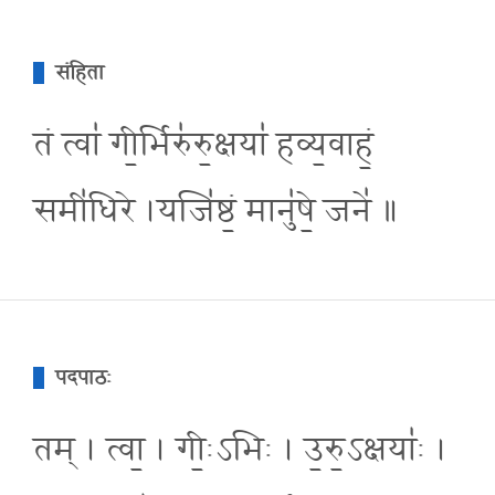
संहिता
तं त्वा॑ गी॒र्भिरु॑रु॒क्षया॑ हव्य॒वाहं॒
समी॑धिरे ।यजि॑ष्ठं॒ मानु॑षे॒ जने॑ ॥
पदपाठः
तम् । त्वा॒ । गीः॒ऽभिः । उ॒रु॒ऽक्षयाः॑ ।