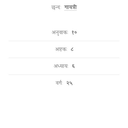
छन्दः
गायत्री
अनुवाकः
१०
अष्टकः
८
अध्यायः
६
वर्गः
२५