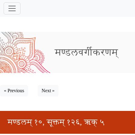
मण्डलवर्गीकरणम्
« Previous
Next »
मण्डलम् १०, सूक्तम् १२६, ऋक् ५