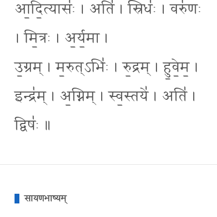
आ॒दि॒त्यासः॑ । अति॑ । स्रिधः॑ । वरु॑णः
। मि॒त्रः । अ॒र्य॒मा ।
उ॒ग्रम् । म॒रुत्ऽभिः॑ । रु॒द्रम् । हु॒वे॒म॒ ।
इन्द्र॑म् । अ॒ग्निम् । स्व॒स्तये॑ । अति॑ ।
द्विषः॑ ॥
सायणभाष्यम्