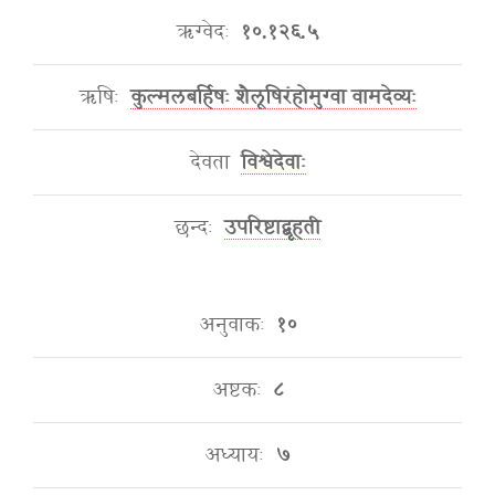
ऋग्वेदः
१०.१२६.५
ऋषिः
कुल्मलबर्हिषः शैलूषिरंहोमुग्वा वामदेव्यः
देवता
विश्वेदेवाः
छन्दः
उपरिष्टाद्बृहती
अनुवाकः
१०
अष्टकः
८
अध्यायः
७