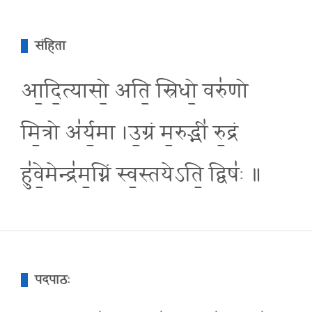
संहिता
आ॒दि॒त्यासो॒ अति॒ स्रिधो॒ वरु॑णो
मि॒त्रो अ॑र्य॒मा ।उ॒ग्रं म॒रुद्भी॑ रु॒द्रं
हु॑वे॒मेन्द्र॑म॒ग्निं स्व॒स्तयेऽति॒ द्विषः॑ ॥
पदपाठः