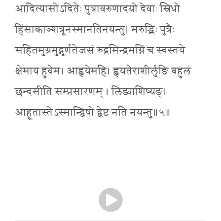
आदित्यासोऽदितेः पुत्रावरुणादयो देवाः स्रिधो
हिंसाकाञ्शत्रूनस्मानतिनयन्तु। मरुद्भिः पुत्रैः
सहितमुग्रमुद्गूर्णतेजसं रुद्रमिन्द्रमग्निं च स्वस्तये
क्षेमाय हुवेम। आह्वयेमहि। ह्वयतेराशीर्लुङि बहुलं
छन्दसीति सम्प्रसारणम् । लिङ्याशिष्यङ्।
आहूतास्तेऽस्मान्द्विषो द्वेष्ट नति नयन्तु॥५॥