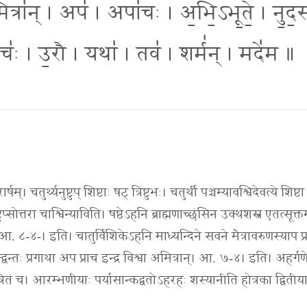
॒मित्रा॑न् । अप॑ । अपा॑चः । अ॒भि॒ऽभू॒ते॒ । नु॒द॒स्
चः॑ । उ॒रौ । यथा॑ । तव॑ । शर्म॑न् । मदे॑म ॥
म्। चतुर्थ्यनुष्टुप् शिष्टाः षट् त्रिष्टुभः। चतुर्थी पञ्चम्यावश्विदेवत्ये शिष्टा ऐन
प्सोत्तरा चाश्विन्याविति। षष्ठेऽहनि ब्राह्मणाच्छंसिन उक्थशस्त्र एतत्सूक्त
सम्। आ. ८-४-। इति। चातुर्विंशिकेऽहनि माध्यन्दिने सवने मैत्रावरुणस्याप प्
्द्वन्तः प्रगाथा अप प्राच इन्द्र विश्वा अमित्रान्। आ. ७-४। इति। अहर्गण
त्रितं च। आरम्भणीयाः पर्यासान्कद्वतोऽहरहः शस्यानीति होत्रका द्वितीया