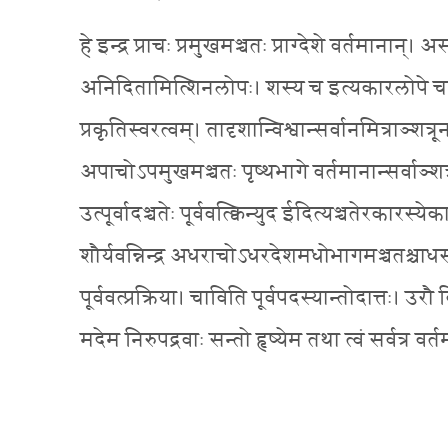
हे इन्द्र प्राचः प्रमुखमञ्चतः प्राग्देशे वर्तमानान्। अस
अनिदितामित्शिनलोपः। शस्य च इत्यकारलोपे चावित
प्रकृतिस्वरत्वम्। तादृशान्विश्वान्सर्वानमित्राञ्
अपाचोऽपमुखमञ्चतः पृष्थभागे वर्तमानान्सर्वाञ्शत
उत्पूर्वादञ्चतेः पूर्ववत्क्विन्युद ईदित्यञ्चतेरकारस
शौर्यवन्निन्द्र अधराचोऽधरदेशमधोभागमञ्चतश्चाध
पूर्ववत्प्रक्रिया। चाविति पूर्वपदस्यान्तोदात्तः। उरौ
मदेम निरुपद्रवाः सन्तो हृष्येम तथा त्वं सर्वत्र वर