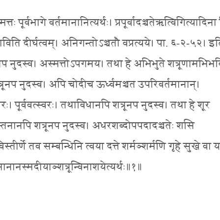
्मत्तः पूर्वभागे वर्तमानानित्यर्थः। प्रपूर्वादञ्चतेऋत्विगित्यादिना 
ि दीर्घत्वम्। अनिगन्तोऽञ्चतौ वप्रत्यये। पा. ६-२-५२। इत
शत्रूनप नुदस्व। अस्मत्तोऽपगमय। तथा हे अभिभुते शत्रूणामभिभवि
्रूनप नुदस्व। अपि चोदीच ऊर्ध्वमञ्चत उपरिवर्तमानान्।
्येकारः। पूर्ववत्स्वरः। तथाविधानपि शत्रूनप नुदस्व। तथा हे शूर
स्तनानपि शत्रूनप नुदस्व। अधरशब्दोपपदादञ्चतेः शसि
 विस्तीर्णे तव सम्बन्धिनि त्वया दत्ते शर्मञ्शर्मणि गृहे सुखे वा
्तमानानस्मदीयाञ्शत्रून्विनाशयेत्यर्थः॥१॥