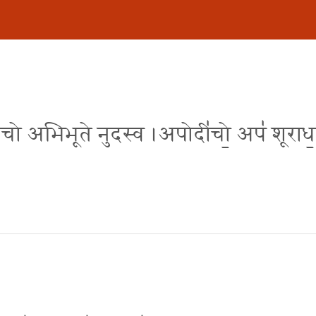
॒नपापा॑चो अभिभूते नुदस्व ।अपोदी॑चो॒ अप॑ शूराध