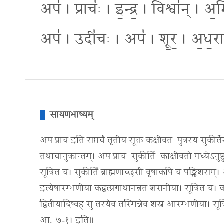
अप॑ । प्राचः॑ । इ॒न्द्र॒ । विश्वा॑न् । अ
अप॑ । उदी॑चः । अप॑ । शू॒र॒ । अ॒ध॒रा
सायणभाष्यम्
अप प्राच इति सप्तर्चं तृतीयं सूक्तं कक्षीवतः पुत्रस्य सुकीर्तेरार्ष
तथाचानुक्रान्तम्। अप प्राचः सुकीर्तिः काक्षीवतो मध्येऽनुष्टु
सूत्रितं च। सुकीर्तिं ब्राह्मणाच्छंसी वृषाकपिं च पङ्क्तिशं
इत्येषारम्भणीया कद्वत्प्रगाथानन्रतं शंसनीया। सूत्रितं च। क
द्वितीयादिष्वहःसु तस्यैव तस्मिन्नेव शस्त्र आरम्भणीया। सू
आ. ७-१। इति॥