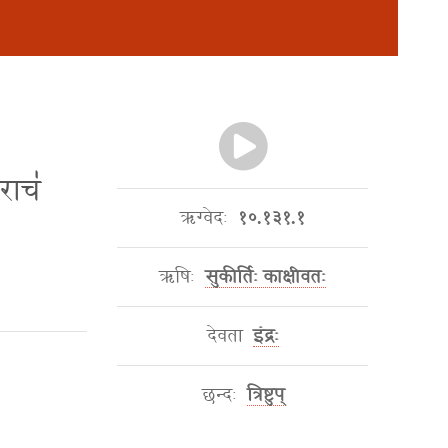
॒राच॑
ऋग्वेदः
१०.१३१.१
ऋषिः
सुकीर्तिः काक्षीवतः
देवता
इंद्रः
छन्दः
त्रिष्टुप्