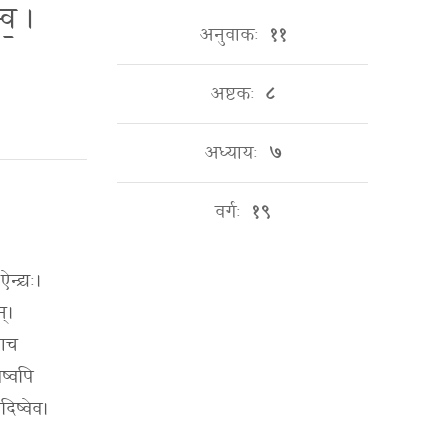
व॒ ।
अनुवाकः
११
अष्टकः
८
अध्यायः
७
वर्गः
१९
्द्र्यः।
म्।
राच
ेष्वपि
दिष्वेव।