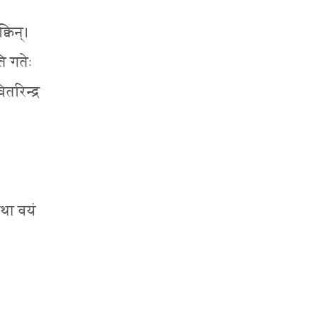
क्विन्।
ि गतेः
तरिन्द्र
 यथा वयं