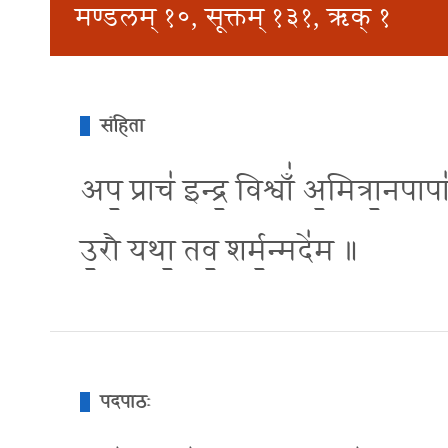
मण्डलम् १०, सूक्तम् १३१, ऋक् १
संहिता
अप॒ प्राच॑ इन्द्र॒ विश्वाँ॑ अ॒मित्रा
उ॒रौ यथा॒ तव॒ शर्म॒न्मदे॑म ॥
पदपाठः