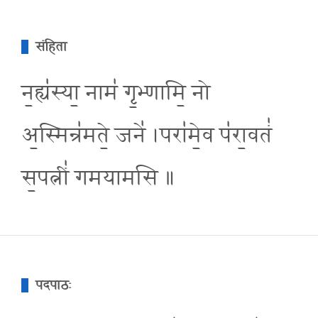
संहिता
न॒ह्य॑स्या॒ नाम॑ गृ॒भ्णामि॒ नो
अ॒स्मिन्र॑मते॒ जने॑ ।परा॑मे॒व प॑रा॒वतं॑
स॒पत्नीं॑ गमयामसि ॥
पदपाठः