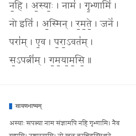
न॒हि । अ॒स्याः॒ । नाम॑ । गृ॒भ्णामि॑ ।
नो इति॑ । अ॒स्मिन् । र॒म॒ते॒ । जने॑ ।
परा॑म् । ए॒व । प॒रा॒ऽवत॑म् ।
स॒ऽपत्नी॑म् । ग॒म॒या॒म॒सि॒ ॥
सायणभाष्यम्
अस्याः सपत्न्या नाम संज्ञामपि नहि गृभ्णामि। नैव