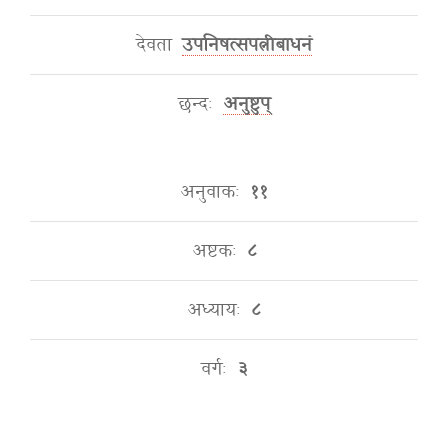
देवता
उपनिषत्सपत्नीबाधनं
छन्दः
अनुष्टुप्
अनुवाकः
११
अष्टकः
८
अध्यायः
८
वर्गः
३