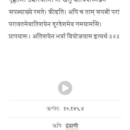
गृह्णामि। उच्चारयामि। नो खलु काचिदस्मिञ्जने
सपत्न्याख्ये रमते। क्रीडति। अपि च ताम् सपत्नीं परां
परावतमेवातिशयेन दूरदेशमेव गमयामसि।
प्रापयामः। अतिशयेन भर्त्रा वियोजयाम इत्यर्थः॥४॥
ऋग्वेदः
१०.१४५.४
ऋषिः
इंद्राणी