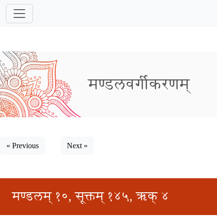
मण्डलवर्गीकरणम्
« Previous
Next »
मण्डलम् १०, सूक्तम् १४५, ऋक् ४