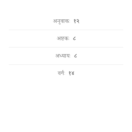
अनुवाकः
१२
अष्टकः
८
अध्यायः
८
वर्गः
१४