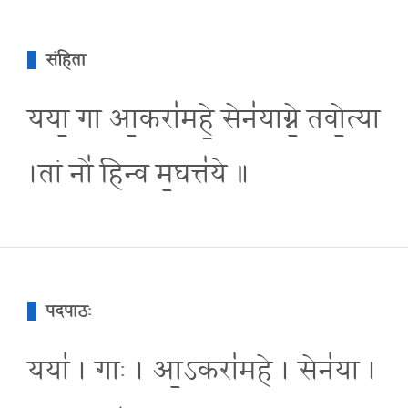
संहिता
यया॒ गा आ॒करा॑महे॒ सेन॑याग्ने॒ तवो॒त्या
।तां नो॑ हिन्व म॒घत्त॑ये ॥
पदपाठः
यया॑ । गाः । आ॒ऽकरा॑महे । सेन॑या ।