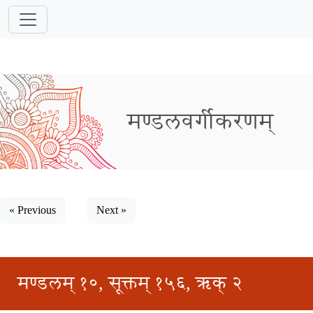
मण्डलवर्गीकरणम्
« Previous
Next »
मण्डलम् १०, सूक्तम् १५६, ऋक् २