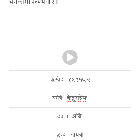
धनलाभायेत्यर्थः॥२॥
ऋग्वेदः
१०.१५६.२
ऋषिः
केतुराग्नेयः
देवता
अग्निः
छन्दः
गायत्री