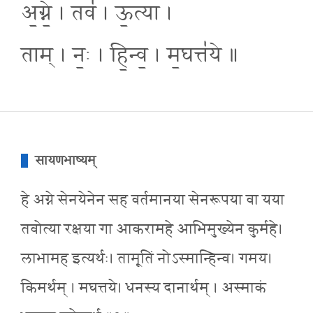
अ॒ग्ने॒ । तव॑ । ऊ॒त्या ।
ताम् । नः॒ । हि॒न्व॒ । म॒घत्त॑ये ॥
सायणभाष्यम्
हे अग्ने सेनयेनेन सह वर्तमानया सेनरूपया वा यया
तवोत्या रक्षया गा आकरामहे आभिमुख्येन कुर्महे।
लाभामह इत्यर्थः। तामूतिं नोऽस्मान्हिन्व। गमय।
किमर्थम् । मघत्तये। धनस्य दानार्थम् । अस्माकं