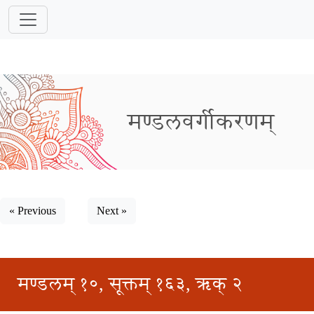
मण्डलवर्गीकरणम्
« Previous
Next »
मण्डलम् १०, सूक्तम् १६३, ऋक् २