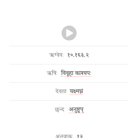
ऋग्वेदः
१०.१६३.२
ऋषिः
विवृहा काश्यपः
देवता
यक्ष्मघ्नं
छन्दः
अनुष्टुप्
अनुवाकः
१२