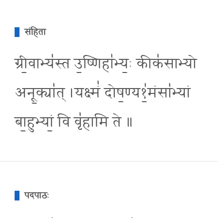
संहिता
ग्री॒वाभ्य॑स्त उ॒ष्णिहा॑भ्य॒ः कीक॑साभ्यो
अनू॒क्या॑त् ।यक्ष्मं॑ दोष॒ण्य१॒॑मंसा॑भ्यां
बा॒हुभ्यां॒ वि वृ॑हामि ते ॥
पदपाठः