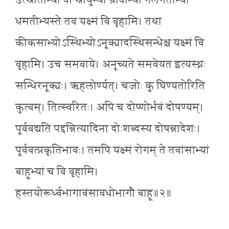
उत्स्नाताभ्यो वा स्नायुभ्यो ग्रीवाभ्यो गलगताभ्यो
धमतीभ्यस्ते तव यक्ष्मं वि वृहामि। तथा
कीकसाभ्योऽस्थिभ्योऽनूक्यादस्थिसन्धेश्च यक्ष्मं वि
वृहामि। उच समवाये। अनूच्यते समवेयत इत्यस्थ्नः
सन्धिरनूक्यः। ऋहलोर्ण्यत्। चजोः कु घिण्यतोरिति
कुत्वम्। तित्स्वरितः। अपि च दोष्णोर्भवं दोषण्यम्।
पूर्ववद्यति पद्दन्नित्यादिना दोःशब्दस्य दोषन्नादेशः।
पूर्ववत्प्रकृतिभावः। तमपि यक्ष्मं रोगम् ते तवांसाभ्यां
बाहुभ्यां च वि वृहामि।
हस्तयोरूर्ध्वभागावंसावधोभागौ बाहू॥२॥