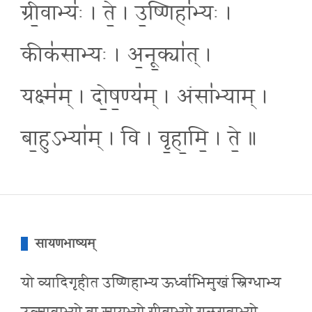
ग्री॒वाभ्यः॑ । ते॒ । उ॒ष्णिहा॑भ्यः ।
कीक॑साभ्यः । अ॒नू॒क्या॑त् ।
यक्ष्म॑म् । दो॒ष॒ण्य॑म् । अंसा॑भ्याम् ।
बा॒हुऽभ्या॑म् । वि । वृ॒हा॒मि॒ । ते॒ ॥
सायणभाष्यम्
यो व्यादिगृहीत उष्णिहाभ्य ऊर्ध्वाभिमुखं स्निग्धाभ्य